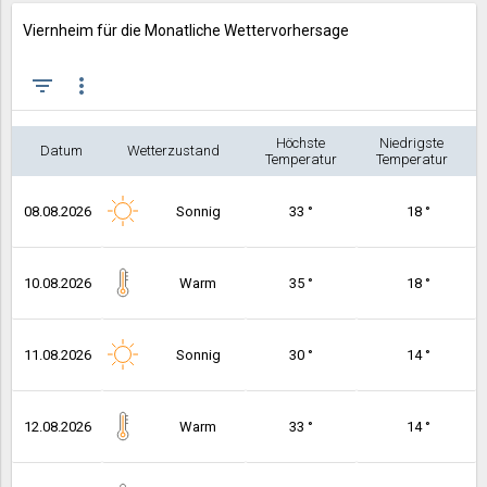
Viernheim für die Monatliche Wettervorhersage
filter_list
more_vert
Höchste
Niedrigste
Datum
Wetterzustand
Temperatur
Temperatur
08.08.2026
Sonnig
33 °
18 °
10.08.2026
Warm
35 °
18 °
11.08.2026
Sonnig
30 °
14 °
12.08.2026
Warm
33 °
14 °