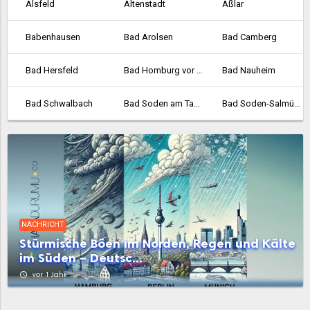
Alsfeld
Altenstadt
Aßlar
Babenhausen
Bad Arolsen
Bad Camberg
Bad Hersfeld
Bad Homburg vor der Höhe
Bad Nauheim
Bad Schwalbach
Bad Soden am Taunus
Bad Soden-Salmünster
Bad Vilbel
Bad Wildungen
Baunatal
Bebra
Bensheim
Biedenkopf
Bischofsheim
Bockenheim
Borken
NACHRICHT
Bornheim
Braunfels
Bruchköbel
Stürmische Böen im Norden, Regen und Kälte
im Süden – Deutsc...
Büdingen
Bürstadt
Buseck
access_time
vor 1 Jahr
Büttelborn
Butzbach
Darmstadt