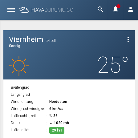
0
search
notifications
person
HAVA
DURUMU.
CO
Viernheim
more_vert
aktuell
Sonnig
25°
Breitengrad
Längengrad
Windrichtung
Nordosten
Windgeschwindigkeit
6 km/sa
Luftfeuchtigkeit
% 36
Druck
↔ 1020 mb
Luftqualität
29 İYI