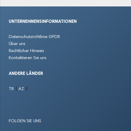
Dieburg
Dietzenbach
Dillenburg
UNTERNEHMENSINFORMATIONEN
Dreieich
Eberstadt
Egelsbach
Datenschutzrichtlinie GPDR
Eichenzell
Eltville am Rhein
Eppstein
Über uns
Rechtlicher Hinweis
Erbach im Odenwald
Erlensee
Eschborn
Kontaktieren Sie uns
Eschenburg
Eschwege
Felsberg
ANDERE LÄNDER
Flörsheim am Main
Frankenberg
Freigericht
|
|
TR
AZ
Friedberg
Friedrichsdorf
Fritzlar
Fulda
Fuldatal
Fürth
FOLGEN SIE UNS
Gallus
Geisenheim
Gelnhausen