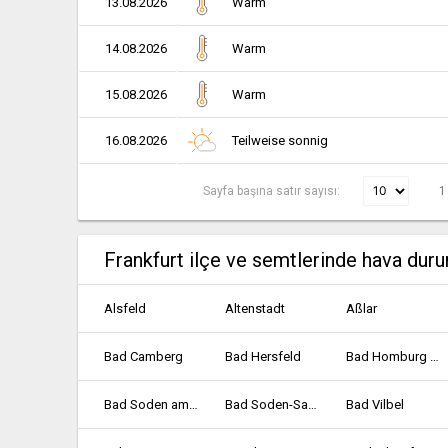
13.08.2026
Warm
14.08.2026
Warm
15.08.2026
Warm
16.08.2026
Teilweise sonnig
Sayfa başına satır sayısı:
1
Frankfurt ilçe ve semtlerinde hava dur
Alsfeld
Altenstadt
Aßlar
Bad Camberg
Bad Hersfeld
Bad Homburg vor der Höhe
Bad Soden am Taunus
Bad Soden-Salmünster
Bad Vilbel