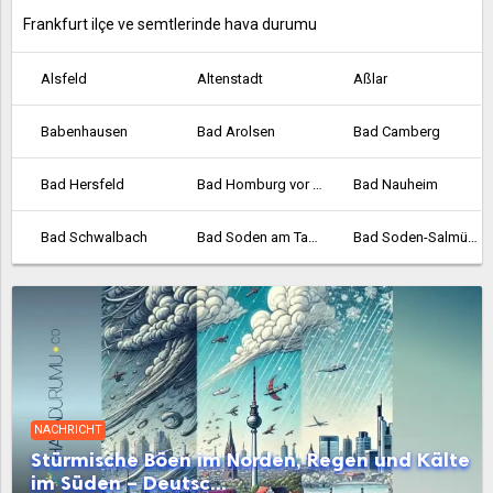
Frankfurt ilçe ve semtlerinde hava durumu
Alsfeld
Altenstadt
Aßlar
Babenhausen
Bad Arolsen
Bad Camberg
Bad Hersfeld
Bad Homburg vor der Höhe
Bad Nauheim
Bad Schwalbach
Bad Soden am Taunus
Bad Soden-Salmünster
Bad Vilbel
Bad Wildungen
Baunatal
Bebra
Bensheim
Biedenkopf
Bischofsheim
Bockenheim
Borken
NACHRICHT
Bornheim
Braunfels
Bruchköbel
Stürmische Böen im Norden, Regen und Kälte
im Süden – Deutsc...