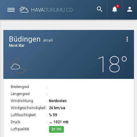
0
search
notifications
person
HAVA
DURUMU.
CO
Büdingen
more_vert
aktuell
Meist klar
18°
Breitengrad
Längengrad
Windrichtung
Nordosten
Windgeschwindigkeit
26 km/sa
Luftfeuchtigkeit
% 59
Druck
↔ 1021 mb
Luftqualität
31 İYI