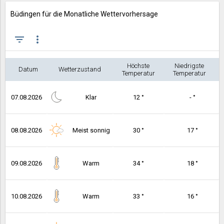
Büdingen für die Monatliche Wettervorhersage
filter_list
more_vert
Höchste
Niedrigste
Datum
Wetterzustand
Temperatur
Temperatur
07.08.2026
Klar
12 °
- °
08.08.2026
Meist sonnig
30 °
17 °
09.08.2026
Warm
34 °
18 °
10.08.2026
Warm
33 °
16 °