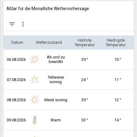
Aßlar für die Monatliche Wettervorhersage
filter_list
more_vert
Höchste
Niedrigste
Datum
Wetterzustand
Temperatur
Temperatur
Ab und zu
06.08.2026
29 °
10 °
bewölkt
Teilweise
07.08.2026
24 °
11 °
sonnig
08.08.2026
Meist sonnig
29 °
12 °
09.08.2026
Warm
33 °
14 °