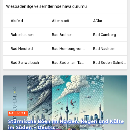
Wiesbaden ilçe ve semtlerinde hava durumu
Alsfeld
Altenstadt
Aßlar
Babenhausen
Bad Arolsen
Bad Camberg
Bad Hersfeld
Bad Homburg vor der Höhe
Bad Nauheim
Bad Schwalbach
Bad Soden am Taunus
Bad Soden-Salmünster
Bad Vilbel
Bad Wildungen
Baunatal
Bebra
Bensheim
Biedenkopf
Bischofsheim
Bockenheim
Borken
NACHRICHT
Bornheim
Braunfels
Bruchköbel
Stürmische Böen im Norden, Regen und Kälte
im Süden – Deutsc...