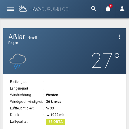
0
search
notifications
person
HAVA
DURUMU.
CO
Aßlar
more_vert
aktuell
Regen
27°
Breitengrad
Längengrad
Windrichtung
Westen
Windgeschwindigkeit
36 km/sa
Luftfeuchtigkeit
% 33
Druck
↔ 1022 mb
Luftqualität
63 ORTA