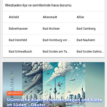
Wiesbaden ilçe ve semtlerinde hava durumu
Alsfeld
Altenstadt
Aßlar
Babenhausen
Bad Arolsen
Bad Camberg
Bad Hersfeld
Bad Homburg vor der Höhe
Bad Nauheim
Bad Schwalbach
Bad Soden am Taunus
Bad Soden-Salmünster
Bad Vilbel
Bad Wildungen
Baunatal
Bebra
Bensheim
Biedenkopf
Bischofsheim
Bockenheim
Borken
NACHRICHT
Bornheim
Braunfels
Bruchköbel
Stürmische Böen im Norden, Regen und Kälte
im Süden – Deutsc...