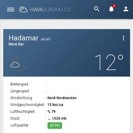
0
search
notifications
person
HAVA
DURUMU.
CO
Hadamar
more_vert
aktuell
Meist klar
12°
Breitengrad
Längengrad
Windrichtung
Nord-Nordwesten
Windgeschwindigkeit
15 km/sa
Luftfeuchtigkeit
% 79
Druck
↔ 1024 mb
Luftqualität
27 İYI