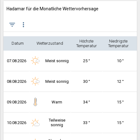
Hadamar für die Monatliche Wettervorhersage
filter_list
more_vert
Höchste
Niedrigste
Datum
Wetterzustand
Temperatur
Temperatur
07.08.2026
Meist sonnig
25 °
10 °
08.08.2026
Meist sonnig
30 °
12 °
09.08.2026
Warm
34 °
15 °
Teilweise
10.08.2026
33 °
15 °
sonnig