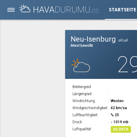
HAVA
DURUMU.
STARTSEITE
CO
Neu-Isenburg
aktuell
Meist bewölkt
2
Breitengrad
Längengrad
Windrichtung
Westen
Windgeschwindigkeit
42 km/sa
Luftfeuchtigkeit
% 25
Druck
↓ 1019 mb
Luftqualität
62 ORTA