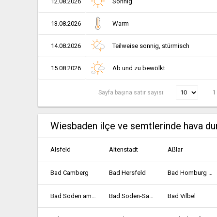
12.08.2026
Sonnig
13.08.2026
Warm
14.08.2026
Teilweise sonnig, stürmisch
15.08.2026
Ab und zu bewölkt
Sayfa başına satır sayısı:
1
Wiesbaden ilçe ve semtlerinde hava d
Alsfeld
Altenstadt
Aßlar
Bad Camberg
Bad Hersfeld
Bad Homburg vor der Höhe
Bad Soden am Taunus
Bad Soden-Salmünster
Bad Vilbel