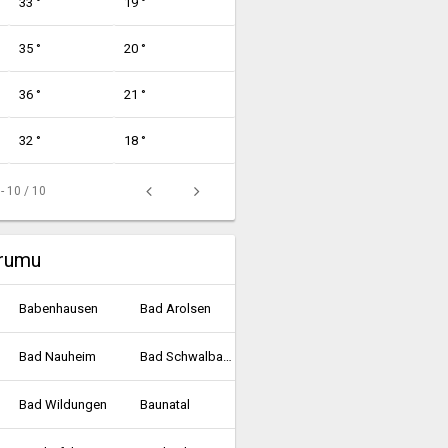
33 °
19 °
35 °
20 °
36 °
21 °
32 °
18 °
 - 10 / 10
urumu
Babenhausen
Bad Arolsen
Bad Nauheim
Bad Schwalbach
Bad Wildungen
Baunatal