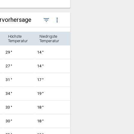
ervorhersage
filter_list
more_vert
Höchste
Niedrigste
Temperatur
Temperatur
29 °
14 °
27 °
14 °
31 °
17 °
34 °
19 °
33 °
18 °
30 °
18 °