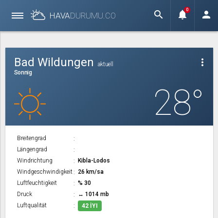
0
search
notifications
person
HAVA
DURUMU.
CO
Bad Wildungen
more_vert
aktuell
Sonnig
28°
Breitengrad
Längengrad
Windrichtung
Kibla-Lodos
Windgeschwindigkeit
26 km/sa
Luftfeuchtigkeit
% 30
Druck
↔ 1014 mb
Luftqualität
42 İYI