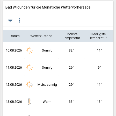
Bad Wildungen für die Monatliche Wettervorhersage
filter_list
more_vert
Höchste
Niedrigste
Datum
Wetterzustand
Temperatur
Temperatur
10.08.2026
Sonnig
32 °
11 °
11.08.2026
Sonnig
26 °
9 °
12.08.2026
Meist sonnig
29 °
11 °
13.08.2026
Warm
33 °
13 °