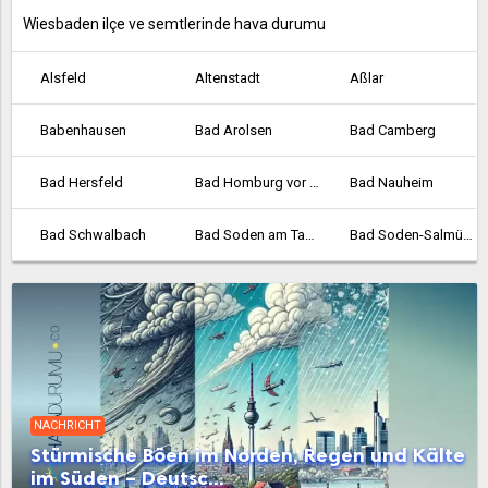
Wiesbaden ilçe ve semtlerinde hava durumu
Alsfeld
Altenstadt
Aßlar
Babenhausen
Bad Arolsen
Bad Camberg
Bad Hersfeld
Bad Homburg vor der Höhe
Bad Nauheim
Bad Schwalbach
Bad Soden am Taunus
Bad Soden-Salmünster
Bad Vilbel
Bad Wildungen
Baunatal
Bebra
Bensheim
Biedenkopf
Bischofsheim
Bockenheim
Borken
NACHRICHT
Bornheim
Braunfels
Bruchköbel
Stürmische Böen im Norden, Regen und Kälte
im Süden – Deutsc...