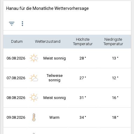
Hanau für die Monatliche Wettervorhersage
filter_list
more_vert
Höchste
Niedrigste
Datum
Wetterzustand
Temperatur
Temperatur
06.08.2026
Meist sonnig
28 °
13 °
Teilweise
07.08.2026
27 °
12 °
sonnig
08.08.2026
Meist sonnig
31 °
16 °
09.08.2026
Warm
34 °
18 °