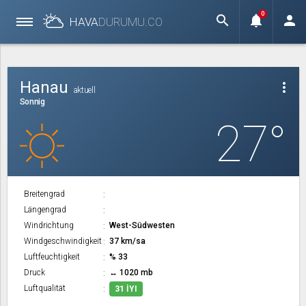
0
search
notifications
person
HAVA
DURUMU.
CO
Hanau
more_vert
aktuell
Sonnig
27°
Breitengrad
Längengrad
Windrichtung
West-Südwesten
Windgeschwindigkeit
37 km/sa
Luftfeuchtigkeit
% 33
Druck
↔ 1020 mb
Luftqualität
31 İYI