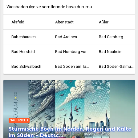
Wiesbaden ilçe ve semtlerinde hava durumu
Alsfeld
Altenstadt
Aßlar
Babenhausen
Bad Arolsen
Bad Camberg
Bad Hersfeld
Bad Homburg vor der Höhe
Bad Nauheim
Bad Schwalbach
Bad Soden am Taunus
Bad Soden-Salmünster
Bad Vilbel
Bad Wildungen
Baunatal
Bebra
Bensheim
Biedenkopf
Bischofsheim
Bockenheim
Borken
NACHRICHT
Bornheim
Braunfels
Bruchköbel
Stürmische Böen im Norden, Regen und Kälte
im Süden – Deutsc...