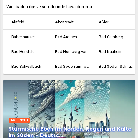
Wiesbaden ilçe ve semtlerinde hava durumu
Alsfeld
Altenstadt
Aßlar
Babenhausen
Bad Arolsen
Bad Camberg
Bad Hersfeld
Bad Homburg vor der Höhe
Bad Nauheim
Bad Schwalbach
Bad Soden am Taunus
Bad Soden-Salmünster
Bad Vilbel
Bad Wildungen
Baunatal
Bebra
Bensheim
Biedenkopf
Bischofsheim
Bockenheim
Borken
NACHRICHT
Bornheim
Braunfels
Bruchköbel
Stürmische Böen im Norden, Regen und Kälte
im Süden – Deutsc...