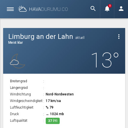
0
search
notifications
person
HAVA
DURUMU.
CO
Limburg an der Lahn
more_vert
aktuell
Meist klar
13°
Breitengrad
Längengrad
Windrichtung
Nord-Nordwesten
Windgeschwindigkeit
17 km/sa
Luftfeuchtigkeit
% 79
Druck
↔ 1024 mb
Luftqualität
37 İYI