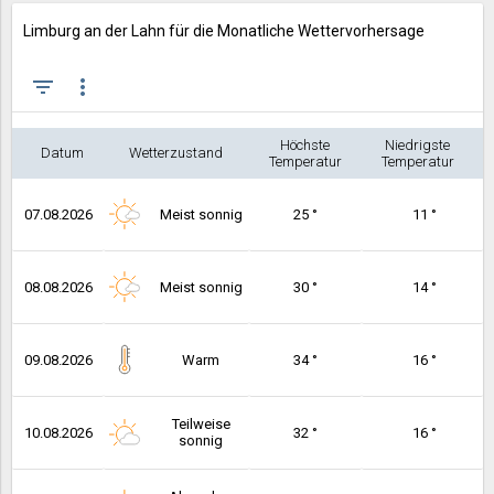
Limburg an der Lahn für die Monatliche Wettervorhersage
filter_list
more_vert
Höchste
Niedrigste
Datum
Wetterzustand
Temperatur
Temperatur
07.08.2026
Meist sonnig
25 °
11 °
08.08.2026
Meist sonnig
30 °
14 °
09.08.2026
Warm
34 °
16 °
Teilweise
10.08.2026
32 °
16 °
sonnig