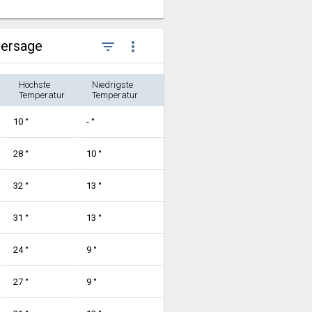
hersage
filter_list
more_vert
Höchste
Niedrigste
Temperatur
Temperatur
10 °
- °
28 °
10 °
32 °
13 °
31 °
13 °
24 °
9 °
27 °
9 °