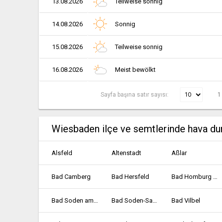
13.08.2026
Teilweise sonnig
14.08.2026
Sonnig
15.08.2026
Teilweise sonnig
16.08.2026
Meist bewölkt
Sayfa başına satır sayısı:
1
Wiesbaden ilçe ve semtlerinde hava d
Alsfeld
Altenstadt
Aßlar
Bad Camberg
Bad Hersfeld
Bad Homburg vor der Höhe
Bad Soden am Taunus
Bad Soden-Salmünster
Bad Vilbel