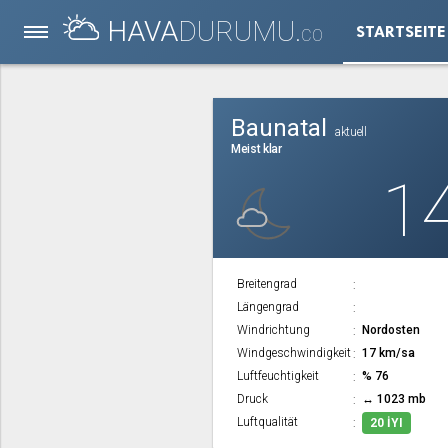
HAVA
DURUMU.
STARTSEITE
CO
Baunatal
aktuell
Meist klar
1
Breitengrad
Längengrad
Windrichtung
Nordosten
Windgeschwindigkeit
17 km/sa
Luftfeuchtigkeit
% 76
Druck
↔ 1023 mb
Luftqualität
20 İYI