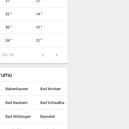
31 °
12 °
32 °
14 °
30 °
13 °
26 °
12 °
 - 10 / 10
urumu
Babenhausen
Bad Arolsen
Bad Nauheim
Bad Schwalbach
Bad Wildungen
Baunatal