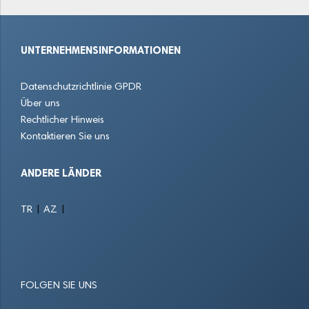
Dieburg
Dietzenbach
Dillenburg
UNTERNEHMENSINFORMATIONEN
Dreieich
Eberstadt
Egelsbach
Datenschutzrichtlinie GPDR
Eichenzell
Eltville am Rhein
Eppstein
Über uns
Rechtlicher Hinweis
Erbach im Odenwald
Erlensee
Eschborn
Kontaktieren Sie uns
Eschenburg
Eschwege
Felsberg
ANDERE LÄNDER
Flörsheim am Main
Frankenberg
Frankfurt am Main
|
|
TR
AZ
Freigericht
Friedberg
Friedrichsdorf
Fritzlar
Fulda
Fuldatal
FOLGEN SIE UNS
Fürth
Gallus
Geisenheim