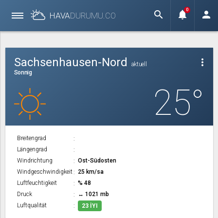
0
search
notifications
person
HAVA
DURUMU.
CO
Sachsenhausen-Nord
more_vert
aktuell
Sonnig
25°
Breitengrad
Längengrad
Windrichtung
Ost-Südosten
Windgeschwindigkeit
25 km/sa
Luftfeuchtigkeit
% 48
Druck
↔ 1021 mb
Luftqualität
23 İYI