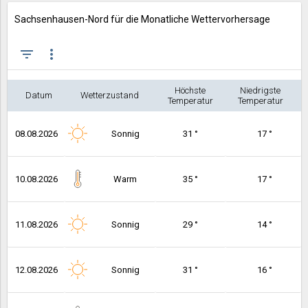
Sachsenhausen-Nord für die Monatliche Wettervorhersage
filter_list
more_vert
Höchste
Niedrigste
Datum
Wetterzustand
Temperatur
Temperatur
08.08.2026
Sonnig
31 °
17 °
10.08.2026
Warm
35 °
17 °
11.08.2026
Sonnig
29 °
14 °
12.08.2026
Sonnig
31 °
16 °