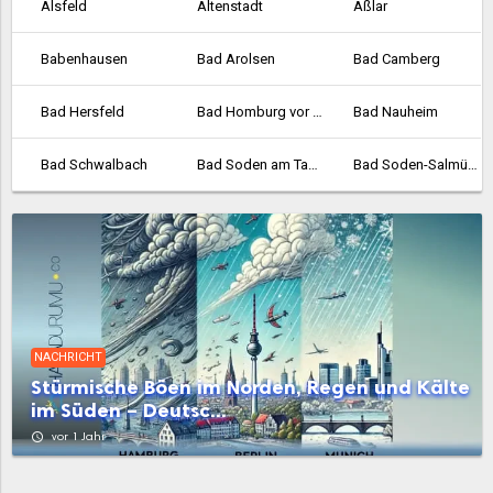
Alsfeld
Altenstadt
Aßlar
Babenhausen
Bad Arolsen
Bad Camberg
Bad Hersfeld
Bad Homburg vor der Höhe
Bad Nauheim
Bad Schwalbach
Bad Soden am Taunus
Bad Soden-Salmünster
Bad Vilbel
Bad Wildungen
Baunatal
Bebra
Bensheim
Biedenkopf
Bischofsheim
Bockenheim
Borken
NACHRICHT
Bornheim
Braunfels
Bruchköbel
Stürmische Böen im Norden, Regen und Kälte
im Süden – Deutsc...
Büdingen
Bürstadt
Buseck
access_time
vor 1 Jahr
Büttelborn
Butzbach
Darmstadt