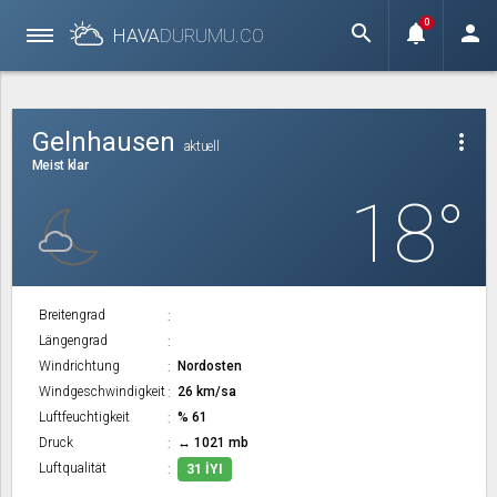
0
search
notifications
person
HAVA
DURUMU.
CO
Gelnhausen
more_vert
aktuell
Meist klar
18°
Breitengrad
Längengrad
Windrichtung
Nordosten
Windgeschwindigkeit
26 km/sa
Luftfeuchtigkeit
% 61
Druck
↔ 1021 mb
Luftqualität
31 İYI