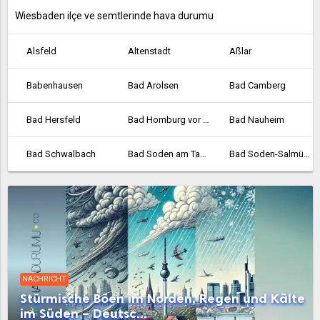
Wiesbaden ilçe ve semtlerinde hava durumu
Alsfeld
Altenstadt
Aßlar
Babenhausen
Bad Arolsen
Bad Camberg
Bad Hersfeld
Bad Homburg vor der Höhe
Bad Nauheim
Bad Schwalbach
Bad Soden am Taunus
Bad Soden-Salmünster
Bad Vilbel
Bad Wildungen
Baunatal
Bebra
Bensheim
Biedenkopf
Bischofsheim
Bockenheim
Borken
NACHRICHT
Bornheim
Braunfels
Bruchköbel
Stürmische Böen im Norden, Regen und Kälte
im Süden – Deutsc...