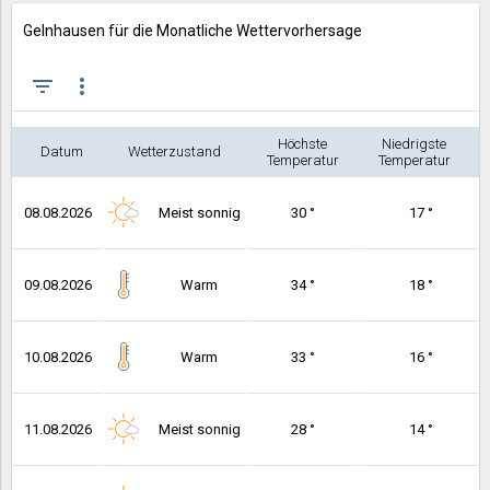
Gelnhausen für die Monatliche Wettervorhersage
filter_list
more_vert
Höchste
Niedrigste
Datum
Wetterzustand
Temperatur
Temperatur
08.08.2026
Meist sonnig
30 °
17 °
09.08.2026
Warm
34 °
18 °
10.08.2026
Warm
33 °
16 °
11.08.2026
Meist sonnig
28 °
14 °