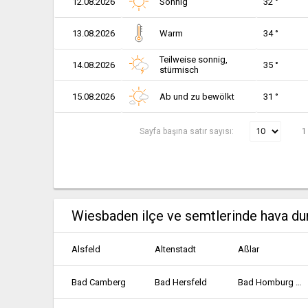
12.08.2026
Sonnig
32 °
13.08.2026
Warm
34 °
Teilweise sonnig,
14.08.2026
35 °
stürmisch
15.08.2026
Ab und zu bewölkt
31 °
Sayfa başına satır sayısı:
1
Wiesbaden ilçe ve semtlerinde hava d
Alsfeld
Altenstadt
Aßlar
Bad Camberg
Bad Hersfeld
Bad Homburg vor der Höhe