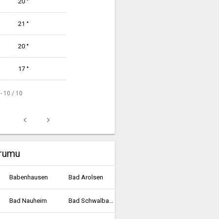
20 °
21 °
20 °
17 °
 - 10 / 10
urumu
Babenhausen
Bad Arolsen
Bad Nauheim
Bad Schwalbach