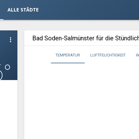
ALLE STÄDTE
Bad Soden-Salmünster für die Stündli
more_vert
TEMPERATUR
LUFTFEUCHTIGKEIT
W
6°