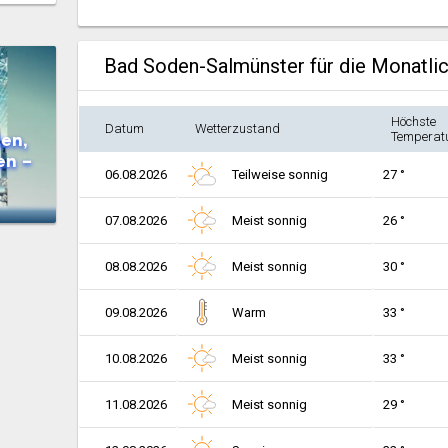
Bad Soden-Salmünster für die Monatli
Höchste
Datum
Wetterzustand
en,
Temperat
en –
06.08.2026
Teilweise sonnig
27 °
07.08.2026
Meist sonnig
26 °
08.08.2026
Meist sonnig
30 °
09.08.2026
Warm
33 °
10.08.2026
Meist sonnig
33 °
11.08.2026
Meist sonnig
29 °