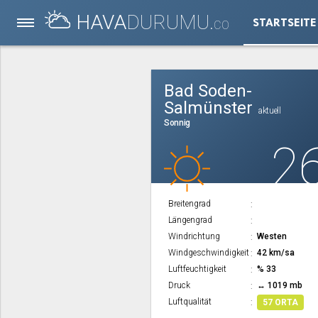
HAVA
DURUMU.
STARTSEITE
CO
Bad Soden-
Salmünster
aktuell
Sonnig
2
Breitengrad
Längengrad
Windrichtung
Westen
Windgeschwindigkeit
42 km/sa
Luftfeuchtigkeit
% 33
Druck
↔ 1019 mb
Luftqualität
57 ORTA