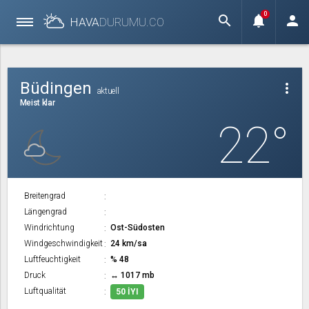
0
search
notifications
person
HAVA
DURUMU.
CO
Büdingen
more_vert
aktuell
Meist klar
22°
Breitengrad
Längengrad
Windrichtung
Ost-Südosten
Windgeschwindigkeit
24 km/sa
Luftfeuchtigkeit
% 48
Druck
↔ 1017 mb
Luftqualität
50 İYI