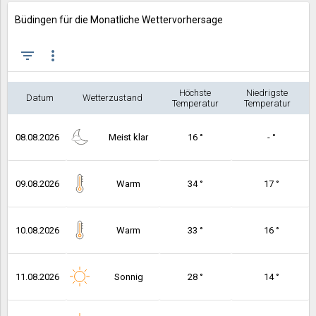
Büdingen für die Monatliche Wettervorhersage
filter_list
more_vert
Höchste
Niedrigste
Datum
Wetterzustand
Temperatur
Temperatur
08.08.2026
Meist klar
16 °
- °
09.08.2026
Warm
34 °
17 °
10.08.2026
Warm
33 °
16 °
11.08.2026
Sonnig
28 °
14 °