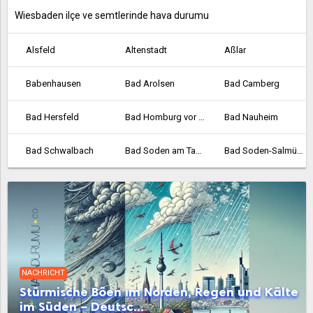
Wiesbaden ilçe ve semtlerinde hava durumu
Alsfeld
Altenstadt
Aßlar
Babenhausen
Bad Arolsen
Bad Camberg
Bad Hersfeld
Bad Homburg vor der Höhe
Bad Nauheim
Bad Schwalbach
Bad Soden am Taunus
Bad Soden-Salmünster
Bad Vilbel
Bad Wildungen
Baunatal
Bebra
Bensheim
Biedenkopf
Bischofsheim
Bockenheim
Borken
NACHRICHT
Bornheim
Braunfels
Bruchköbel
Stürmische Böen im Norden, Regen und Kälte
im Süden – Deutsc...