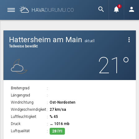
0
search
notifications
person
HAVA
DURUMU.
CO
Hattersheim am Main
more_vert
aktuell
Teilweise bewölkt
21°
Breitengrad
Längengrad
Windrichtung
Ost-Nordosten
Windgeschwindigkeit
27 km/sa
Luftfeuchtigkeit
% 45
Druck
↔ 1016 mb
Luftqualität
28 İYI