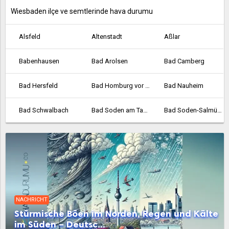
Wiesbaden ilçe ve semtlerinde hava durumu
Alsfeld
Altenstadt
Aßlar
Babenhausen
Bad Arolsen
Bad Camberg
Bad Hersfeld
Bad Homburg vor der Höhe
Bad Nauheim
Bad Schwalbach
Bad Soden am Taunus
Bad Soden-Salmünster
Bad Vilbel
Bad Wildungen
Baunatal
Bebra
Bensheim
Biedenkopf
Bischofsheim
Bockenheim
Borken
NACHRICHT
Bornheim
Braunfels
Bruchköbel
Stürmische Böen im Norden, Regen und Kälte
im Süden – Deutsc...