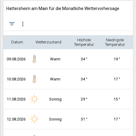
Hattersheim am Main für die Monatliche Wettervorhersage
filter_list
more_vert
Höchste
Niedrigste
Datum
Wetterzustand
Temperatur
Temperatur
09.08.2026
Warm
34 °
19 °
10.08.2026
Warm
34 °
17 °
11.08.2026
Sonnig
29 °
15 °
12.08.2026
Sonnig
31 °
17 °