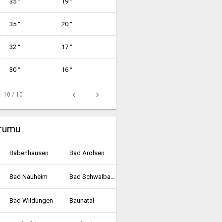
35 °
19 °
35 °
20 °
32 °
17 °
30 °
16 °
 - 10 / 10
urumu
Babenhausen
Bad Arolsen
Bad Nauheim
Bad Schwalbach
Bad Wildungen
Baunatal