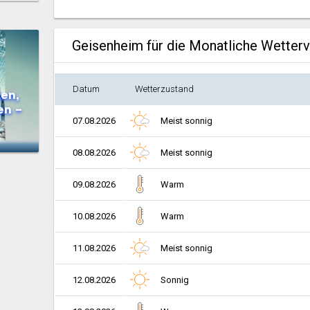
Geisenheim für die Monatliche Wetter
Datum
Wetterzustand
en,
en –
07.08.2026
Meist sonnig
08.08.2026
Meist sonnig
09.08.2026
Warm
10.08.2026
Warm
11.08.2026
Meist sonnig
12.08.2026
Sonnig