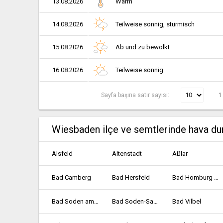
13.08.2026
Warm
14.08.2026
Teilweise sonnig, stürmisch
15.08.2026
Ab und zu bewölkt
16.08.2026
Teilweise sonnig
Sayfa başına satır sayısı:
1
Wiesbaden ilçe ve semtlerinde hava d
Alsfeld
Altenstadt
Aßlar
Bad Camberg
Bad Hersfeld
Bad Homburg vor der Höhe
Bad Soden am Taunus
Bad Soden-Salmünster
Bad Vilbel