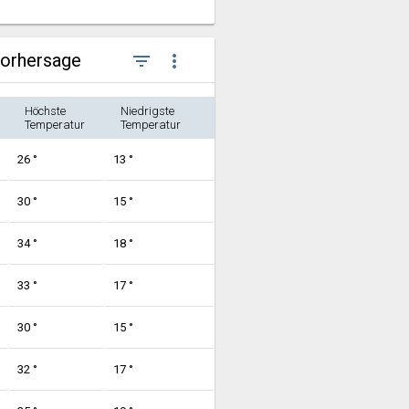
vorhersage
filter_list
more_vert
Höchste
Niedrigste
Temperatur
Temperatur
26 °
13 °
30 °
15 °
34 °
18 °
33 °
17 °
30 °
15 °
32 °
17 °