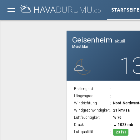
HAVA
DURUMU.
STARTSEITE
CO
Geisenheim
aktuell
Meist klar
1
Breitengrad
Längengrad
Windrichtung
Nord-Nordwest
Windgeschwindigkeit
21 km/sa
Luftfeuchtigkeit
% 76
Druck
↔ 1023 mb
Luftqualität
23 İYI