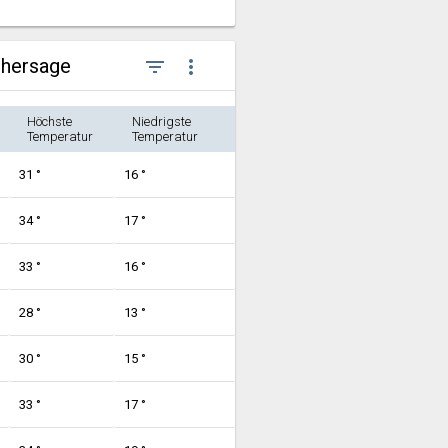
rhersage
filter_list
more_vert
Höchste
Niedrigste
Temperatur
Temperatur
31 °
16 °
34 °
17 °
33 °
16 °
28 °
13 °
30 °
15 °
33 °
17 °