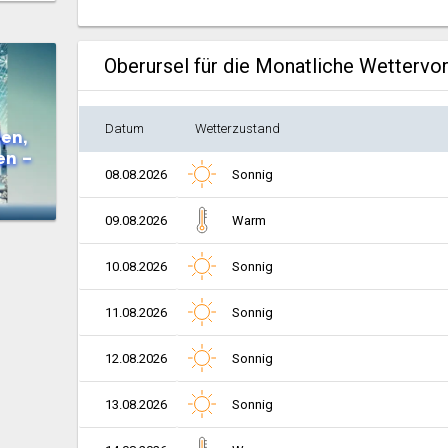
Oberursel für die Monatliche Wettervo
Datum
Wetterzustand
en,
en –
08.08.2026
Sonnig
09.08.2026
Warm
10.08.2026
Sonnig
11.08.2026
Sonnig
12.08.2026
Sonnig
13.08.2026
Sonnig