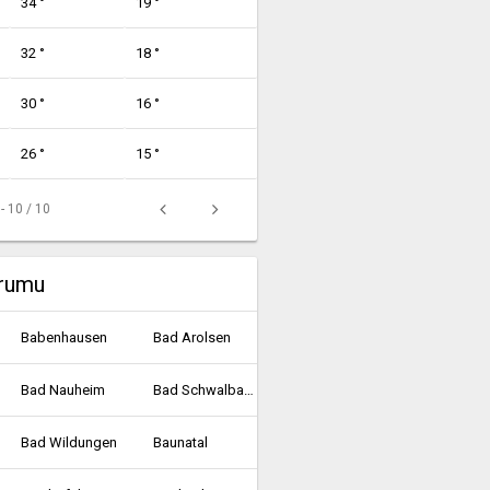
34 °
19 °
32 °
18 °
30 °
16 °
26 °
15 °
 - 10 / 10
urumu
Babenhausen
Bad Arolsen
Bad Nauheim
Bad Schwalbach
Bad Wildungen
Baunatal