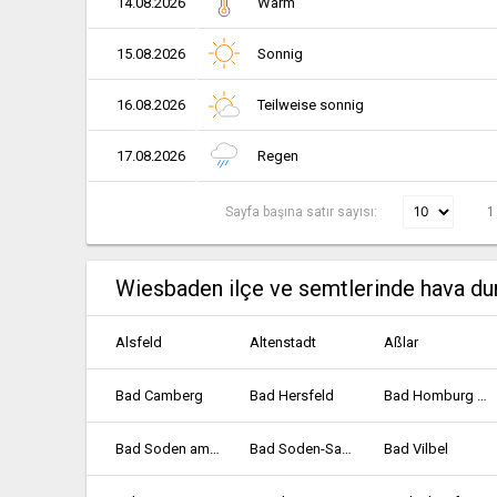
14.08.2026
Warm
15.08.2026
Sonnig
16.08.2026
Teilweise sonnig
17.08.2026
Regen
Sayfa başına satır sayısı:
1
Wiesbaden ilçe ve semtlerinde hava d
Alsfeld
Altenstadt
Aßlar
Bad Camberg
Bad Hersfeld
Bad Homburg vor der Höhe
Bad Soden am Taunus
Bad Soden-Salmünster
Bad Vilbel