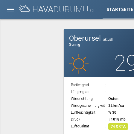
HAVA
DURUMU.
STARTSEITE
CO
Oberursel
aktuell
Sonnig
2
Breitengrad
Längengrad
Windrichtung
Osten
Windgeschwindigkeit
22 km/sa
Luftfeuchtigkeit
% 30
Druck
↓ 1018 mb
Luftqualität
74 ORTA