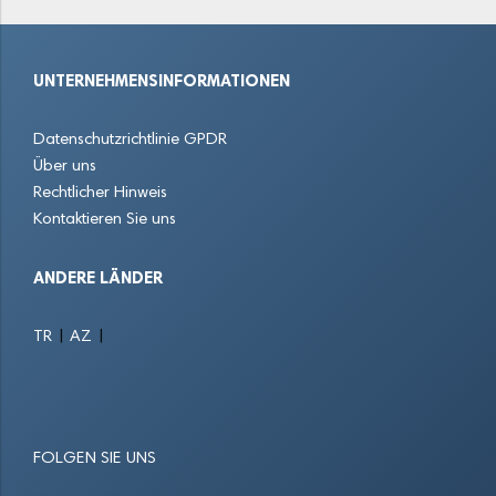
Dieburg
Dietzenbach
Dillenburg
UNTERNEHMENSINFORMATIONEN
Dreieich
Eberstadt
Egelsbach
Datenschutzrichtlinie GPDR
Eichenzell
Eltville am Rhein
Eppstein
Über uns
Rechtlicher Hinweis
Erbach im Odenwald
Erlensee
Eschborn
Kontaktieren Sie uns
Eschenburg
Eschwege
Felsberg
ANDERE LÄNDER
Flörsheim am Main
Frankenberg
Frankfurt am Main
|
|
TR
AZ
Freigericht
Friedberg
Friedrichsdorf
Fritzlar
Fulda
Fuldatal
FOLGEN SIE UNS
Fürth
Gallus
Geisenheim