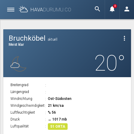
0
search
notifications
person
HAVA
DURUMU.
CO
Bruchköbel
more_vert
aktuell
Meist klar
20°
Breitengrad
Längengrad
Windrichtung
Ost-Südosten
Windgeschwindigkeit
21 km/sa
Luftfeuchtigkeit
% 56
Druck
↔ 1017 mb
Luftqualität
51 ORTA