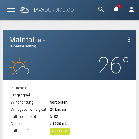
0
search
notifications
person
HAVA
DURUMU.
CO
Maintal
more_vert
aktuell
Teilweise sonnig
26°
Breitengrad
Längengrad
Windrichtung
Nordosten
Windgeschwindigkeit
24 km/sa
Luftfeuchtigkeit
% 32
Druck
↓ 1020 mb
Luftqualität
67 ORTA