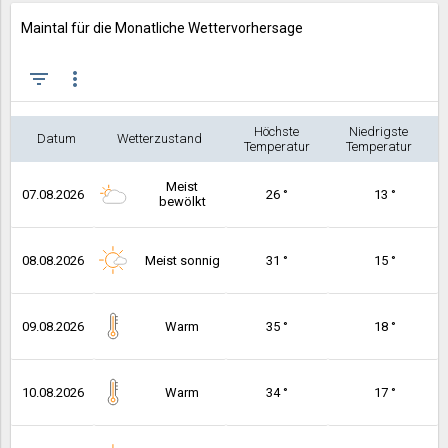
Maintal für die Monatliche Wettervorhersage
filter_list
more_vert
Höchste
Niedrigste
Datum
Wetterzustand
Temperatur
Temperatur
Meist
07.08.2026
26 °
13 °
bewölkt
08.08.2026
Meist sonnig
31 °
15 °
09.08.2026
Warm
35 °
18 °
10.08.2026
Warm
34 °
17 °