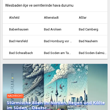
Wiesbaden ilçe ve semtlerinde hava durumu
Alsfeld
Altenstadt
Aßlar
Babenhausen
Bad Arolsen
Bad Camberg
Bad Hersfeld
Bad Homburg vor der Höhe
Bad Nauheim
Bad Schwalbach
Bad Soden am Taunus
Bad Soden-Salmünster
Bad Vilbel
Bad Wildungen
Baunatal
Bebra
Bensheim
Biedenkopf
Bischofsheim
Bockenheim
Borken
NACHRICHT
Bornheim
Braunfels
Bruchköbel
Stürmische Böen im Norden, Regen und Kälte
im Süden – Deutsc...