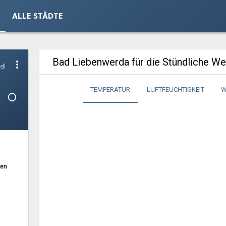
ALLE STÄDTE
Bad Liebenwerda für die Stündliche W
more_vert
ell
1°
TEMPERATUR
LUFTFEUCHTIGKEIT
W
ten