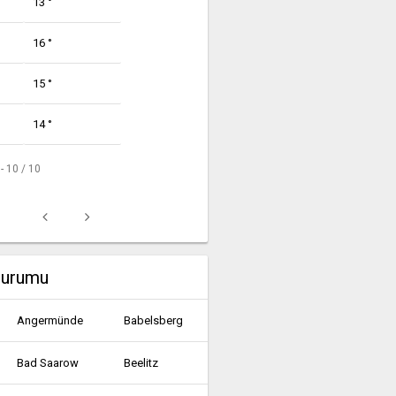
13 °
16 °
15 °
14 °
 - 10 / 10
durumu
Angermünde
Babelsberg
Bad Saarow
Beelitz