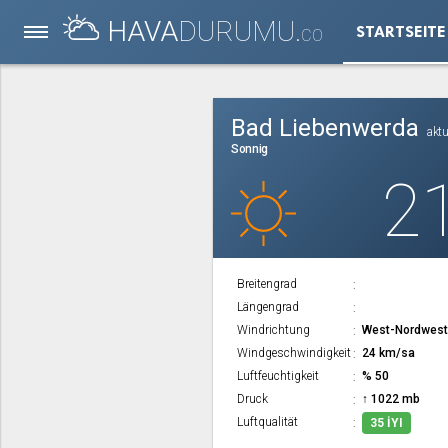
HAVA
DURUMU.
STARTSEITE
CO
Bad Liebenwerda
aktu
Sonnig
2
Breitengrad
Längengrad
Windrichtung
West-Nordwes
Windgeschwindigkeit
24 km/sa
Luftfeuchtigkeit
% 50
Druck
↑ 1022 mb
Luftqualität
35 İYI