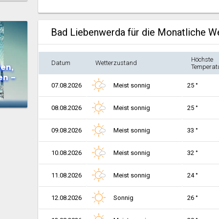
Bad Liebenwerda für die Monatliche W
Höchste
Datum
Wetterzustand
en,
Temperat
en –
07.08.2026
Meist sonnig
25 °
08.08.2026
Meist sonnig
25 °
09.08.2026
Meist sonnig
33 °
10.08.2026
Meist sonnig
32 °
11.08.2026
Meist sonnig
24 °
12.08.2026
Sonnig
26 °