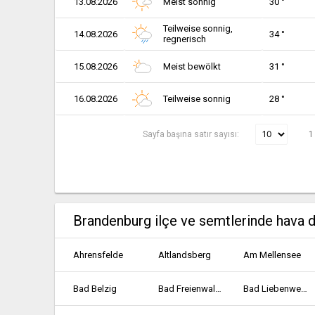
13.08.2026
Meist sonnig
30 °
Teilweise sonnig,
14.08.2026
34 °
regnerisch
15.08.2026
Meist bewölkt
31 °
16.08.2026
Teilweise sonnig
28 °
Sayfa başına satır sayısı:
1
Brandenburg ilçe ve semtlerinde hava 
Ahrensfelde
Altlandsberg
Am Mellensee
Bad Belzig
Bad Freienwalde
Bad Liebenwerda