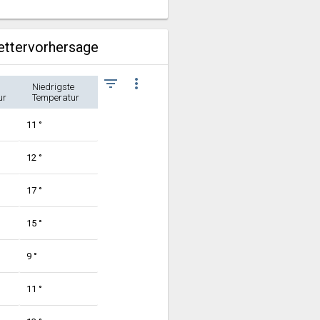
ettervorhersage
filter_list
more_vert
Niedrigste
ur
Temperatur
11 °
12 °
17 °
15 °
9 °
11 °