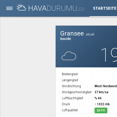
HAVA
DURUMU.
STARTSEITE
CO
Gransee
aktuell
Bewölkt
1
Breitengrad
Längengrad
Windrichtung
West-Nordwes
Windgeschwindigkeit
37 km/sa
Luftfeuchtigkeit
% 66
Druck
↑ 1022 mb
Luftqualität
24 İYI