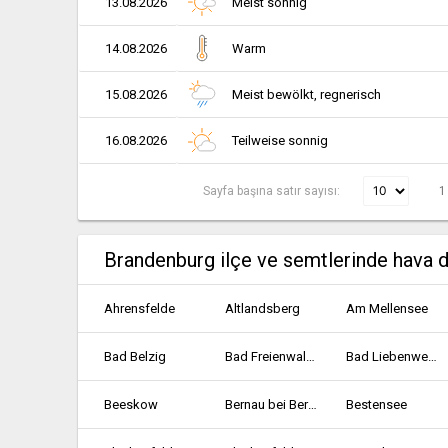
13.08.2026
Meist sonnig
14.08.2026
Warm
15.08.2026
Meist bewölkt, regnerisch
16.08.2026
Teilweise sonnig
Sayfa başına satır sayısı:
1
Brandenburg ilçe ve semtlerinde hava 
Ahrensfelde
Altlandsberg
Am Mellensee
Bad Belzig
Bad Freienwalde
Bad Liebenwerda
Beeskow
Bernau bei Berlin
Bestensee