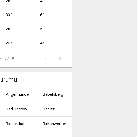
28 °
14 °
33 °
16 °
28 °
15 °
25 °
14 °
 - 10 / 10
durumu
Angermünde
Babelsberg
Bad Saarow
Beelitz
Biesenthal
Birkenwerder