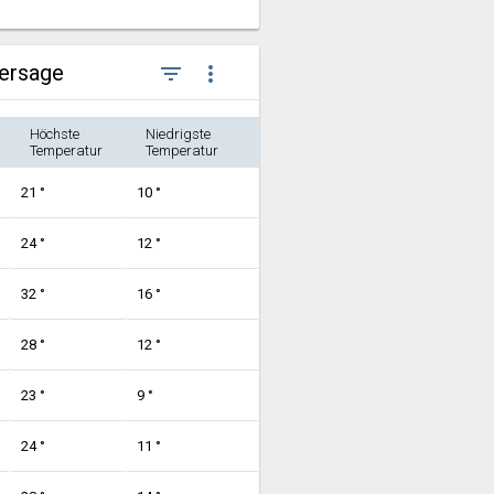
hersage
filter_list
more_vert
Höchste
Niedrigste
Temperatur
Temperatur
21 °
10 °
24 °
12 °
32 °
16 °
28 °
12 °
23 °
9 °
24 °
11 °