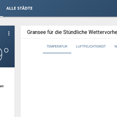
ALLE STÄDTE
Gransee für die Stündliche Wettervorh
more_vert
9°
TEMPERATUR
LUFTFEUCHTIGKEIT
W
ten