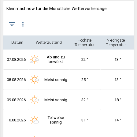
Kleinmachnow für die Monatliche Wettervorhersage
filter_list
more_vert
Höchste
Niedrigste
Datum
Wetterzustand
Temperatur
Temperatur
Ab und zu
07.08.2026
22 °
13 °
bewölkt
08.08.2026
Meist sonnig
25 °
13 °
09.08.2026
Meist sonnig
32 °
18 °
Teilweise
10.08.2026
31 °
14 °
sonnig