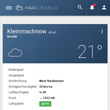
0
search
notifications
person
HAVA
DURUMU.
CO
Kleinmachnow
more_vert
aktuell
Bewölkt
21°
Breitengrad
Längengrad
Windrichtung
West-Nordwesten
Windgeschwindigkeit
33 km/sa
Luftfeuchtigkeit
% 48
Druck
↔ 1022 mb
Luftqualität
34 İYI