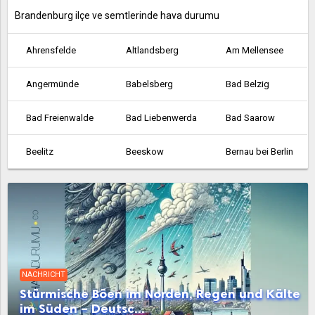
Brandenburg ilçe ve semtlerinde hava durumu
Ahrensfelde
Altlandsberg
Am Mellensee
Angermünde
Babelsberg
Bad Belzig
Bad Freienwalde
Bad Liebenwerda
Bad Saarow
Beelitz
Beeskow
Bernau bei Berlin
Bestensee
Biesenthal
Birkenwerder
Blankenfelde
Blankenfelde-Mahlow
Brieselang
Calau
Cottbus
Dahme
NACHRICHT
Dallgow-Döberitz
Doberlug-Kirchhain
Drebkau
Stürmische Böen im Norden, Regen und Kälte
im Süden – Deutsc...