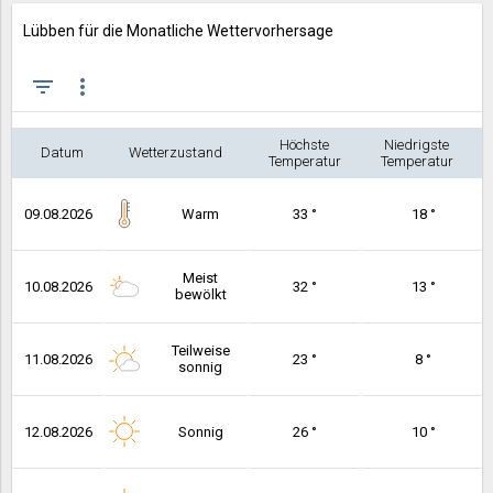
Lübben für die Monatliche Wettervorhersage
filter_list
more_vert
Höchste
Niedrigste
Datum
Wetterzustand
Temperatur
Temperatur
09.08.2026
Warm
33 °
18 °
Meist
10.08.2026
32 °
13 °
bewölkt
Teilweise
11.08.2026
23 °
8 °
sonnig
12.08.2026
Sonnig
26 °
10 °