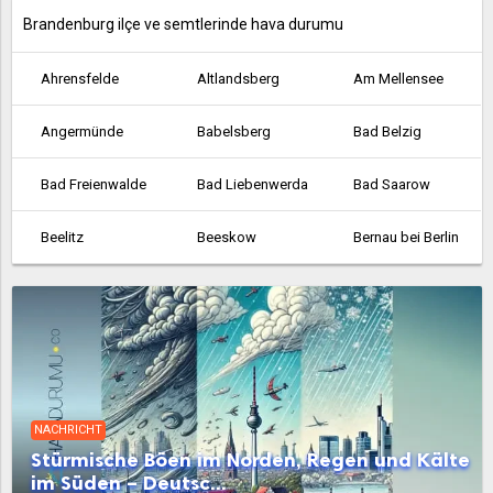
Brandenburg ilçe ve semtlerinde hava durumu
Ahrensfelde
Altlandsberg
Am Mellensee
Angermünde
Babelsberg
Bad Belzig
Bad Freienwalde
Bad Liebenwerda
Bad Saarow
Beelitz
Beeskow
Bernau bei Berlin
Bestensee
Biesenthal
Birkenwerder
Blankenfelde
Blankenfelde-Mahlow
Brieselang
Calau
Cottbus
Dahme
NACHRICHT
Dallgow-Döberitz
Doberlug-Kirchhain
Drebkau
Stürmische Böen im Norden, Regen und Kälte
im Süden – Deutsc...