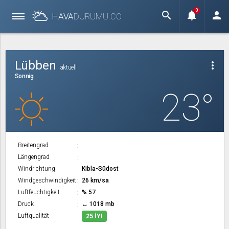
0
search
notifications
person
HAVA
DURUMU.
CO
Lübben
more_vert
aktuell
Sonnig
23°
Breitengrad
Längengrad
Windrichtung
Kibla-Südost
Windgeschwindigkeit
26 km/sa
Luftfeuchtigkeit
% 57
Druck
↔ 1018 mb
Luftqualität
25 İYI