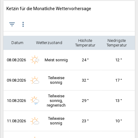
Ketzin für die Monatliche Wettervorhersage
filter_list
more_vert
Höchste
Niedrigste
Datum
Wetterzustand
Temperatur
Temperatur
08.08.2026
Meist sonnig
24 °
12 °
Teilweise
09.08.2026
32 °
17 °
sonnig
Teilweise
10.08.2026
sonnig,
29 °
13 °
regnerisch
Teilweise
11.08.2026
23 °
10 °
sonnig