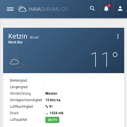
0
search
notifications
person
HAVA
DURUMU.
CO
Ketzin
more_vert
aktuell
Meist klar
11°
Breitengrad
Längengrad
Windrichtung
Westen
Windgeschwindigkeit
10 km/sa
Luftfeuchtigkeit
% 91
Druck
↔ 1024 mb
Luftqualität
26 İYI