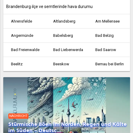
Brandenburg ilçe ve semtlerinde hava durumu
Ahrensfelde
Altlandsberg
Am Mellensee
Angermünde
Babelsberg
Bad Belzig
Bad Freienwalde
Bad Liebenwerda
Bad Saarow
Beelitz
Beeskow
Bernau bei Berlin
Bestensee
Biesenthal
Birkenwerder
Blankenfelde
Blankenfelde-Mahlow
Brieselang
Calau
Cottbus
Dahme
NACHRICHT
Dallgow-Döberitz
Doberlug-Kirchhain
Drebkau
Stürmische Böen im Norden, Regen und Kälte
im Süden – Deutsc...