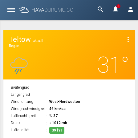
0
search
notifications
person
HAVA
DURUMU.
CO
Teltow
more_vert
aktuell
Regen
31°
Breitengrad
Längengrad
Windrichtung
West-Nordwesten
Windgeschwindigkeit
46 km/sa
Luftfeuchtigkeit
% 37
Druck
↓ 1012 mb
Luftqualität
39 İYI