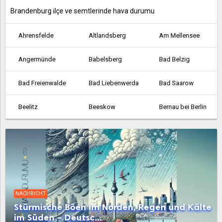
Brandenburg ilçe ve semtlerinde hava durumu
Ahrensfelde
Altlandsberg
Am Mellensee
Angermünde
Babelsberg
Bad Belzig
Bad Freienwalde
Bad Liebenwerda
Bad Saarow
Beelitz
Beeskow
Bernau bei Berlin
Bestensee
Biesenthal
Birkenwerder
Blankenfelde
Blankenfelde-Mahlow
Brieselang
Calau
Cottbus
Dahme
NACHRICHT
Dallgow-Döberitz
Doberlug-Kirchhain
Drebkau
Stürmische Böen im Norden, Regen und Kälte
im Süden – Deutsc...