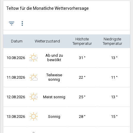
Teltow für die Monatliche Wettervorhersage
filter_list
more_vert
Höchste
Niedrigste
Datum
Wetterzustand
Temperatur
Temperatur
Ab und zu
10.08.2026
31 °
13 °
bewölkt
Teilweise
11.08.2026
22 °
11 °
sonnig
12.08.2026
Meist sonnig
25 °
13 °
13.08.2026
Sonnig
28 °
15 °