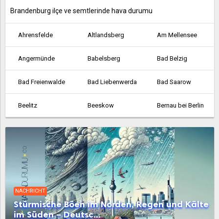
Brandenburg ilçe ve semtlerinde hava durumu
Ahrensfelde
Altlandsberg
Am Mellensee
Angermünde
Babelsberg
Bad Belzig
Bad Freienwalde
Bad Liebenwerda
Bad Saarow
Beelitz
Beeskow
Bernau bei Berlin
Bestensee
Biesenthal
Birkenwerder
Blankenfelde
Blankenfelde-Mahlow
Brieselang
Calau
Cottbus
Dahme
NACHRICHT
Dallgow-Döberitz
Doberlug-Kirchhain
Drebkau
Stürmische Böen im Norden, Regen und Kälte
im Süden – Deutsc...