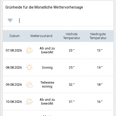
Grünheide für die Monatliche Wettervorhersage
filter_list
more_vert
Höchste
Niedrigste
Datum
Wetterzustand
Temperatur
Temperatur
Ab und zu
07.08.2026
23 °
13 °
bewölkt
08.08.2026
Sonnig
25 °
14 °
Teilweise
09.08.2026
32 °
18 °
sonnig
Ab und zu
10.08.2026
31 °
16 °
bewölkt