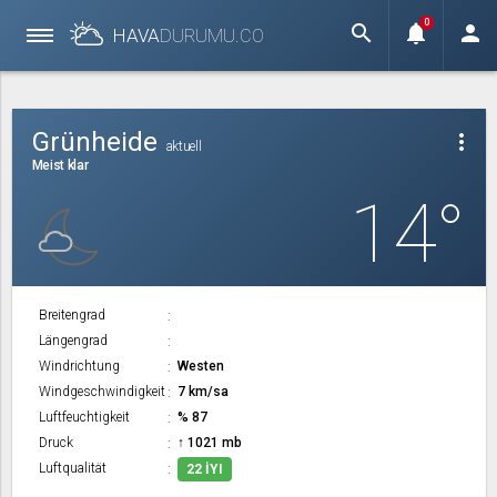
0
search
notifications
person
HAVA
DURUMU.
CO
Grünheide
more_vert
aktuell
Meist klar
14°
Breitengrad
Längengrad
Windrichtung
Westen
Windgeschwindigkeit
7 km/sa
Luftfeuchtigkeit
% 87
Druck
↑ 1021 mb
Luftqualität
22 İYI