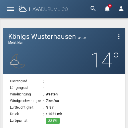
0
search
notifications
person
HAVA
DURUMU.
CO
Königs Wusterhausen
more_vert
aktuell
Meist klar
14°
Breitengrad
Längengrad
Windrichtung
Westen
Windgeschwindigkeit
7 km/sa
Luftfeuchtigkeit
% 87
Druck
↑ 1021 mb
Luftqualität
22 İYI