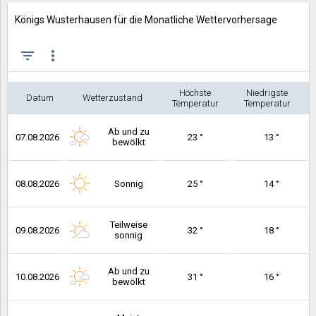
Königs Wusterhausen für die Monatliche Wettervorhersage
filter_list
more_vert
Höchste
Niedrigste
Datum
Wetterzustand
Temperatur
Temperatur
Ab und zu
07.08.2026
23 °
13 °
bewölkt
08.08.2026
Sonnig
25 °
14 °
Teilweise
09.08.2026
32 °
18 °
sonnig
Ab und zu
10.08.2026
31 °
16 °
bewölkt