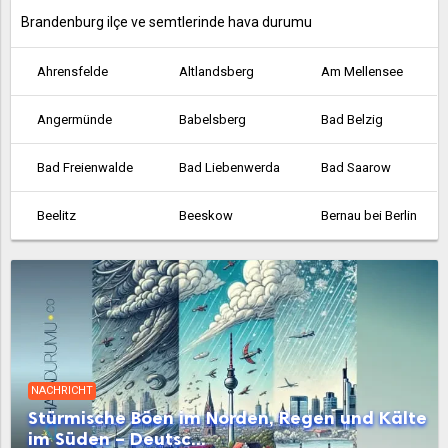
Brandenburg ilçe ve semtlerinde hava durumu
Ahrensfelde
Altlandsberg
Am Mellensee
Angermünde
Babelsberg
Bad Belzig
Bad Freienwalde
Bad Liebenwerda
Bad Saarow
Beelitz
Beeskow
Bernau bei Berlin
Bestensee
Biesenthal
Birkenwerder
Blankenfelde
Blankenfelde-Mahlow
Brieselang
Calau
Cottbus
Dahme
NACHRICHT
Dallgow-Döberitz
Doberlug-Kirchhain
Drebkau
Stürmische Böen im Norden, Regen und Kälte
im Süden – Deutsc...