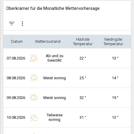
Oberkrämer für die Monatliche Wettervorhersage
filter_list
more_vert
Höchste
Niedrigste
Datum
Wetterzustand
Temperatur
Temperatur
Ab und zu
07.08.2026
22 °
13 °
bewölkt
08.08.2026
Meist sonnig
25 °
14 °
09.08.2026
Meist sonnig
32 °
19 °
Teilweise
10.08.2026
31 °
13 °
sonnig