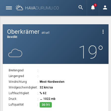
0
search
notifications
person
HAVA
DURUMU.
CO
Oberkrämer
more_vert
aktuell
Bewölkt
19°
Breitengrad
Längengrad
Windrichtung
West-Nordwesten
Windgeschwindigkeit
32 km/sa
Luftfeuchtigkeit
% 62
Druck
↔ 1022 mb
Luftqualität
30 İYI