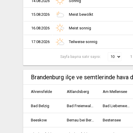
14.08.2026
Sonnig
15.08.2026
Meist bewölkt
16.08.2026
Meist sonnig
17.08.2026
Teilweise sonnig
Sayfa başına satır sayısı:
1
Brandenburg ilçe ve semtlerinde hava 
Ahrensfelde
Altlandsberg
Am Mellensee
Bad Belzig
Bad Freienwalde
Bad Liebenwerda
Beeskow
Bernau bei Berlin
Bestensee