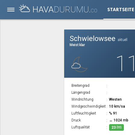
HAVA
DURUMU.
STARTSEITE
CO
Schwielowsee
aktuell
Meist klar
1
Breitengrad
Längengrad
Windrichtung
Westen
Windgeschwindigkeit
10 km/sa
Luftfeuchtigkeit
% 91
Druck
↔ 1024 mb
Luftqualität
23 İYI