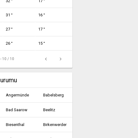
32 °
17 °
31 °
16 °
27 °
17 °
26 °
15 °
 - 10 / 10
durumu
Angermünde
Babelsberg
Bad Saarow
Beelitz
Biesenthal
Birkenwerder