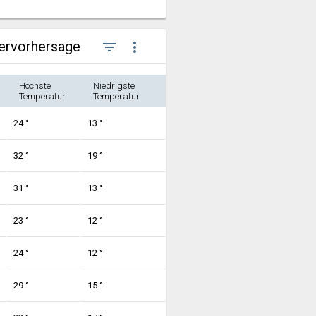
ervorhersage
filter_list
more_vert
Höchste
Niedrigste
Temperatur
Temperatur
24 °
13 °
32 °
19 °
31 °
13 °
23 °
12 °
24 °
12 °
29 °
15 °