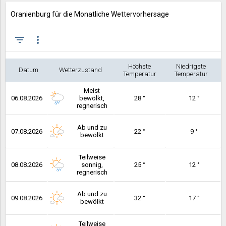
Oranienburg für die Monatliche Wettervorhersage
filter_list
more_vert
Höchste
Niedrigste
Datum
Wetterzustand
Temperatur
Temperatur
Meist
06.08.2026
bewölkt,
28 °
12 °
regnerisch
Ab und zu
07.08.2026
22 °
9 °
bewölkt
Teilweise
08.08.2026
sonnig,
25 °
12 °
regnerisch
Ab und zu
09.08.2026
32 °
17 °
bewölkt
Teilweise