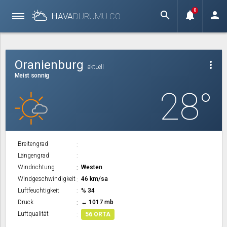
0
search
notifications
person
HAVA
DURUMU.
CO
Oranienburg
more_vert
aktuell
Meist sonnig
28°
Breitengrad
Längengrad
Windrichtung
Westen
Windgeschwindigkeit
46 km/sa
Luftfeuchtigkeit
% 34
Druck
↔ 1017 mb
Luftqualität
56 ORTA