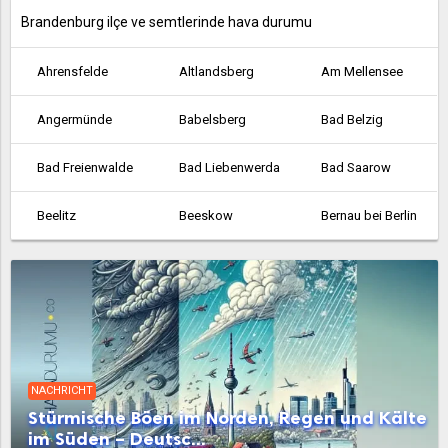
Brandenburg ilçe ve semtlerinde hava durumu
Ahrensfelde
Altlandsberg
Am Mellensee
Angermünde
Babelsberg
Bad Belzig
Bad Freienwalde
Bad Liebenwerda
Bad Saarow
Beelitz
Beeskow
Bernau bei Berlin
Bestensee
Biesenthal
Birkenwerder
Blankenfelde
Blankenfelde-Mahlow
Brieselang
Calau
Cottbus
Dahme
NACHRICHT
Dallgow-Döberitz
Doberlug-Kirchhain
Drebkau
Stürmische Böen im Norden, Regen und Kälte
im Süden – Deutsc...