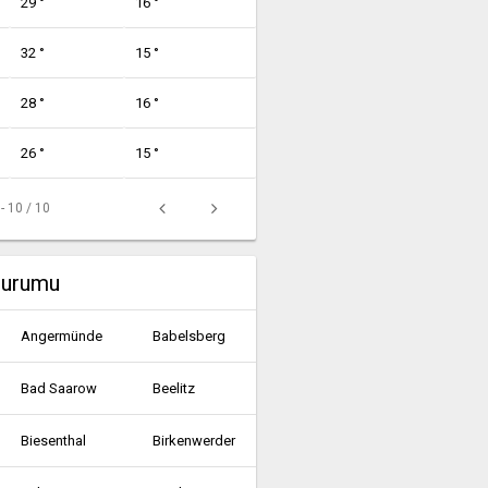
29 °
16 °
32 °
15 °
28 °
16 °
26 °
15 °
 - 10 / 10
durumu
Angermünde
Babelsberg
Bad Saarow
Beelitz
Biesenthal
Birkenwerder