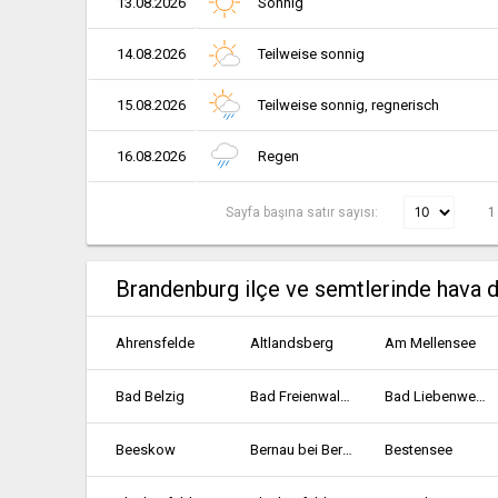
13.08.2026
Sonnig
14.08.2026
Teilweise sonnig
15.08.2026
Teilweise sonnig, regnerisch
16.08.2026
Regen
Sayfa başına satır sayısı:
1
Brandenburg ilçe ve semtlerinde hava 
Ahrensfelde
Altlandsberg
Am Mellensee
Bad Belzig
Bad Freienwalde
Bad Liebenwerda
Beeskow
Bernau bei Berlin
Bestensee