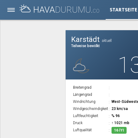
HAVA
DURUMU.
STARTSEITE
CO
Karstädt
aktuell
Teilweise bewölkt
1
Breitengrad
Längengrad
Windrichtung
West-Südwest
Windgeschwindigkeit
23 km/sa
Luftfeuchtigkeit
% 96
Druck
↑ 1021 mb
Luftqualität
16 İYI