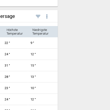
hersage
filter_list
more_vert
Höchste
Niedrigste
Temperatur
Temperatur
22 °
9 °
24 °
12 °
31 °
15 °
28 °
13 °
23 °
10 °
24 °
12 °