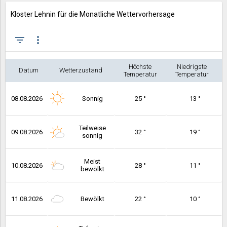
Kloster Lehnin für die Monatliche Wettervorhersage
filter_list
more_vert
Höchste
Niedrigste
Datum
Wetterzustand
Temperatur
Temperatur
08.08.2026
Sonnig
25 °
13 °
Teilweise
09.08.2026
32 °
19 °
sonnig
Meist
10.08.2026
28 °
11 °
bewölkt
11.08.2026
Bewölkt
22 °
10 °