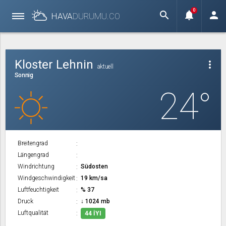
0
search
notifications
person
HAVA
DURUMU.
CO
Kloster Lehnin
more_vert
aktuell
Sonnig
24°
Breitengrad
Längengrad
Windrichtung
Südosten
Windgeschwindigkeit
19 km/sa
Luftfeuchtigkeit
% 37
Druck
↓ 1024 mb
Luftqualität
44 İYI