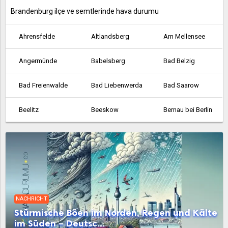
Brandenburg ilçe ve semtlerinde hava durumu
Ahrensfelde
Altlandsberg
Am Mellensee
Angermünde
Babelsberg
Bad Belzig
Bad Freienwalde
Bad Liebenwerda
Bad Saarow
Beelitz
Beeskow
Bernau bei Berlin
Bestensee
Biesenthal
Birkenwerder
Blankenfelde
Blankenfelde-Mahlow
Brieselang
Calau
Cottbus
Dahme
NACHRICHT
Dallgow-Döberitz
Doberlug-Kirchhain
Drebkau
Stürmische Böen im Norden, Regen und Kälte
im Süden – Deutsc...