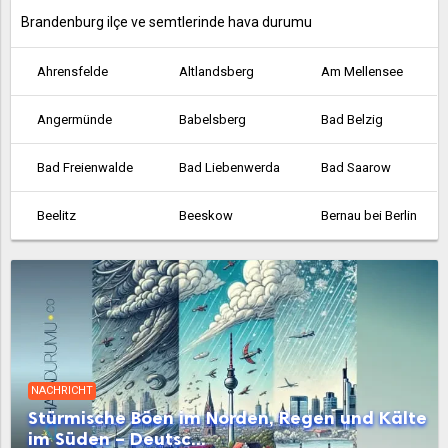
Brandenburg ilçe ve semtlerinde hava durumu
Ahrensfelde
Altlandsberg
Am Mellensee
Angermünde
Babelsberg
Bad Belzig
Bad Freienwalde
Bad Liebenwerda
Bad Saarow
Beelitz
Beeskow
Bernau bei Berlin
Bestensee
Biesenthal
Birkenwerder
Blankenfelde
Blankenfelde-Mahlow
Brieselang
Calau
Cottbus
Dahme
NACHRICHT
Dallgow-Döberitz
Doberlug-Kirchhain
Drebkau
Stürmische Böen im Norden, Regen und Kälte
im Süden – Deutsc...