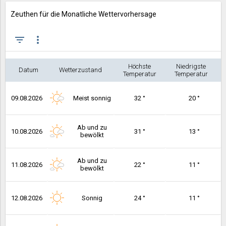
Zeuthen für die Monatliche Wettervorhersage
filter_list
more_vert
Höchste
Niedrigste
Datum
Wetterzustand
Temperatur
Temperatur
09.08.2026
Meist sonnig
32 °
20 °
Ab und zu
10.08.2026
31 °
13 °
bewölkt
Ab und zu
11.08.2026
22 °
11 °
bewölkt
12.08.2026
Sonnig
24 °
11 °