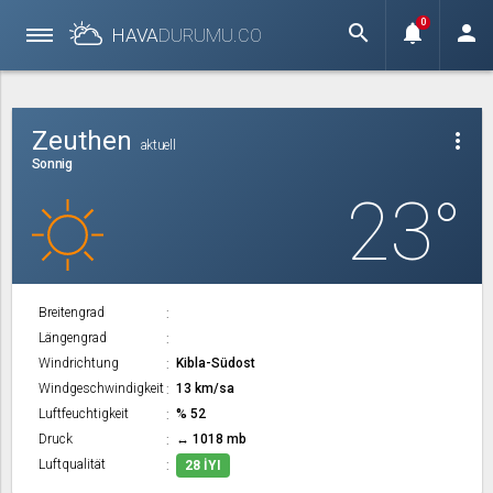
0
search
notifications
person
HAVA
DURUMU.
CO
Zeuthen
more_vert
aktuell
Sonnig
23°
Breitengrad
Längengrad
Windrichtung
Kibla-Südost
Windgeschwindigkeit
13 km/sa
Luftfeuchtigkeit
% 52
Druck
↔ 1018 mb
Luftqualität
28 İYI