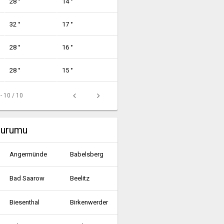
28 °
14 °
32 °
17 °
28 °
16 °
28 °
15 °
 - 10 / 10
durumu
Angermünde
Babelsberg
Bad Saarow
Beelitz
Biesenthal
Birkenwerder