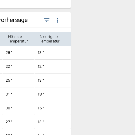
vorhersage
filter_list
more_vert
Höchste
Niedrigste
Temperatur
Temperatur
28 °
13 °
22 °
12 °
25 °
13 °
31 °
18 °
30 °
15 °
27 °
13 °