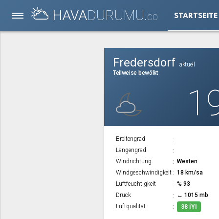
HAVA
DURUMU.
STARTSEITE
CO
Fredersdorf
aktuell
Teilweise bewölkt
1
Breitengrad
Längengrad
Windrichtung
Westen
Windgeschwindigkeit
18 km/sa
Luftfeuchtigkeit
% 93
Druck
↔ 1015 mb
Luftqualität
38 İYI