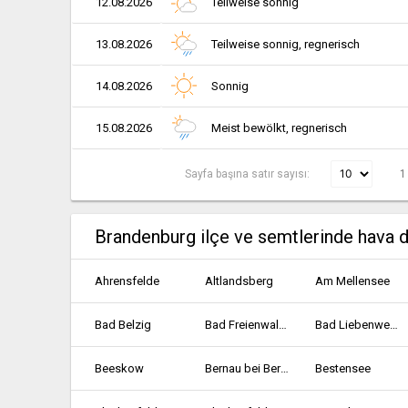
12.08.2026
Teilweise sonnig
13.08.2026
Teilweise sonnig, regnerisch
14.08.2026
Sonnig
15.08.2026
Meist bewölkt, regnerisch
Sayfa başına satır sayısı:
1
Brandenburg ilçe ve semtlerinde hava 
Ahrensfelde
Altlandsberg
Am Mellensee
Bad Belzig
Bad Freienwalde
Bad Liebenwerda
Beeskow
Bernau bei Berlin
Bestensee