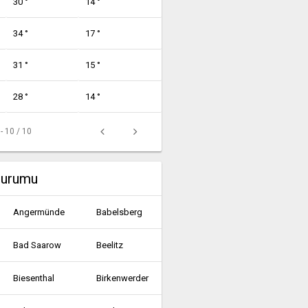
30 °
14 °
34 °
17 °
31 °
15 °
28 °
14 °
 - 10 / 10
durumu
Angermünde
Babelsberg
Bad Saarow
Beelitz
Biesenthal
Birkenwerder