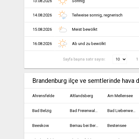
13.08.2026
Sonnig
14.08.2026
Teilweise sonnig, regnerisch
15.08.2026
Meist bewölkt
16.08.2026
Ab und zu bewölkt
Sayfa başına satır sayısı:
1
Brandenburg ilçe ve semtlerinde hava 
Ahrensfelde
Altlandsberg
Am Mellensee
Bad Belzig
Bad Freienwalde
Bad Liebenwerda
Beeskow
Bernau bei Berlin
Bestensee