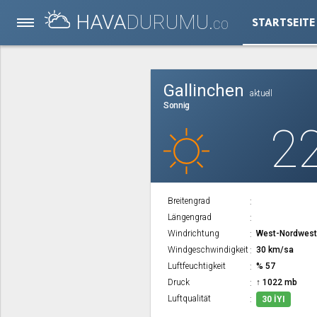
HAVA
DURUMU.
STARTSEITE
CO
Gallinchen
aktuell
Sonnig
2
Breitengrad
Längengrad
Windrichtung
West-Nordwes
Windgeschwindigkeit
30 km/sa
Luftfeuchtigkeit
% 57
Druck
↑ 1022 mb
Luftqualität
30 İYI