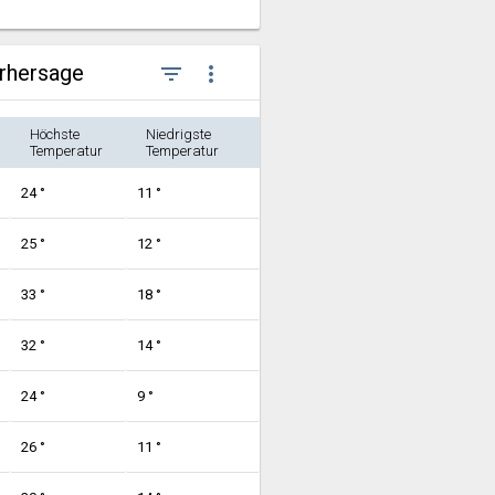
orhersage
filter_list
more_vert
Höchste
Niedrigste
Temperatur
Temperatur
24 °
11 °
25 °
12 °
33 °
18 °
32 °
14 °
24 °
9 °
26 °
11 °