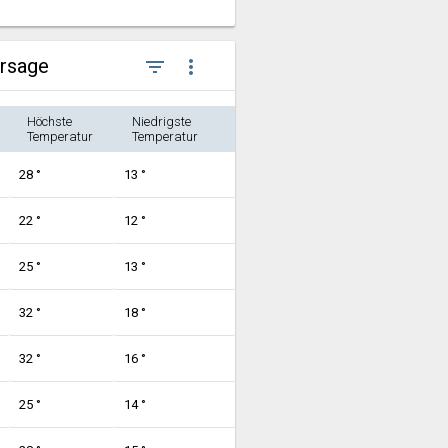
ersage
filter_list
more_vert
Höchste
Niedrigste
Temperatur
Temperatur
28 °
13 °
22 °
12 °
25 °
13 °
32 °
18 °
32 °
16 °
25 °
14 °