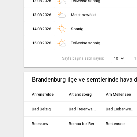
12.08.2026
Teilweise sonnig
13.08.2026
Meist bewölkt
14.08.2026
Sonnig
15.08.2026
Teilweise sonnig
Sayfa başına satır sayısı:
1
Brandenburg ilçe ve semtlerinde hava 
Ahrensfelde
Altlandsberg
Am Mellensee
Bad Belzig
Bad Freienwalde
Bad Liebenwerda
Beeskow
Bernau bei Berlin
Bestensee