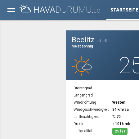
HAVA
DURUMU.
STARTSEITE
CO
Beelitz
aktuell
Meist sonnig
2
Breitengrad
Längengrad
Windrichtung
Westen
Windgeschwindigkeit
34 km/sa
Luftfeuchtigkeit
% 70
Druck
↑ 1016 mb
Luftqualität
25 İYI