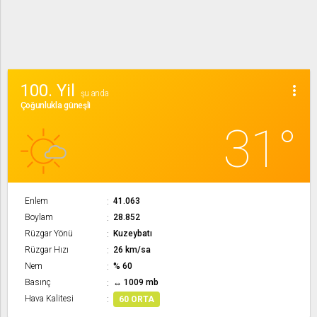
100. Yil
more_vert
şu anda
Çoğunlukla güneşli
31°
Enlem
41.063
Boylam
28.852
Rüzgar Yönü
Kuzeybatı
Rüzgar Hızı
26 km/sa
Nem
% 60
Basınç
↔ 1009 mb
Hava Kalitesi
60 ORTA