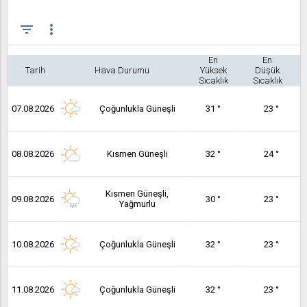
filter_list
more_vert
En
En
Tarih
Hava Durumu
Yüksek
Düşük
Sıcaklık
Sıcaklık
07.08.2026
Çoğunlukla Güneşli
31 °
23 °
08.08.2026
Kısmen Güneşli
32 °
24 °
Kısmen Güneşli,
09.08.2026
30 °
23 °
Yağmurlu
10.08.2026
Çoğunlukla Güneşli
32 °
23 °
11.08.2026
Çoğunlukla Güneşli
32 °
23 °