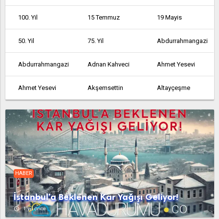
100. Yil
15 Temmuz
19 Mayis
50. Yil
75. Yil
Abdurrahmangazi
Abdurrahmangazi
Adnan Kahveci
Ahmet Yesevi
Ahmet Yesevi
Akşemsettin
Altayçeşme
Altinşehir
Altintepe
Altintepsi
Ambarli
Armağanevler
Atakent
Atalar
Atatürk
Atatürk
HABER
Atatürk
Avcılar
Ayazağa
İstanbul'a Beklenen Kar Yağışı Geliyor!
Aydinli
Bağcılar
Bağlarbaşi
access_time
1 yıl önce