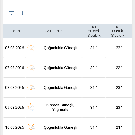
filter_list
more_vert
En
En
Tarih
Hava Durumu
Yüksek
Düşük
Sıcaklık
Sıcaklık
06.08.2026
Çoğunlukla Güneşli
31 °
22 °
07.08.2026
Çoğunlukla Güneşli
32 °
22 °
08.08.2026
Çoğunlukla Güneşli
31 °
23 °
Kısmen Güneşli,
09.08.2026
31 °
23 °
Yağmurlu
10.08.2026
Çoğunlukla Güneşli
31 °
21 °