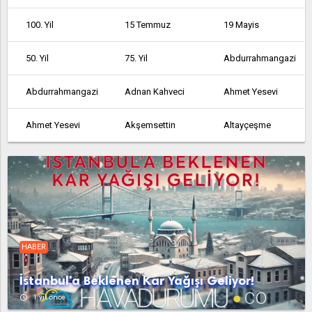
100. Yil
15 Temmuz
19 Mayis
50. Yil
75. Yil
Abdurrahmangazi
Abdurrahmangazi
Adnan Kahveci
Ahmet Yesevi
Ahmet Yesevi
Akşemsettin
Altayçeşme
Altinşehir
Altintepe
Altintepsi
Ambarli
Armağanevler
Atakent
Atalar
Atatürk
Atatürk
HABER
Atatürk
Avcılar
Ayazağa
İstanbul'a Beklenen Kar Yağışı Geliyor!
Aydinli
Bağcılar
Bağlarbaşi
access_time
1 yıl önce