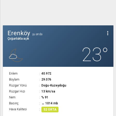
Erenköy
more_vert
şu anda
Çoğunlukla açık
23°
Enlem
40.972
Boylam
29.076
Rüzgar Yönü
Doğu-Kuzeydoğu
Rüzgar Hızı
13 km/sa
Nem
% 91
Basınç
↔ 1014 mb
Hava Kalitesi
52 ORTA