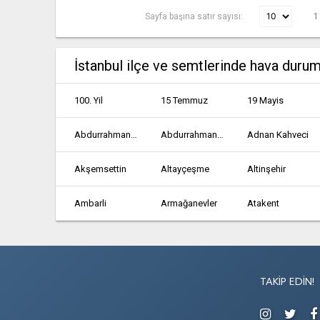
Sayfa başına satır sayısı:
1
İstanbul ilçe ve semtlerinde hava duru
100. Yil
15 Temmuz
19 Mayis
Abdurrahmangazi
Abdurrahmangazi
Adnan Kahveci
Akşemsettin
Altayçeşme
Altinşehir
Ambarli
Armağanevler
Atakent
Atatürk
Atatürk
Avcılar
Bağcılar
Bağlarbaşi
Bağlarbaşi
TAKIP EDIN!
Bahçeşehir 2. Kisim
Bakırköy
Balikyolu