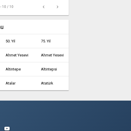
 - 10 / 10
mu
50. Yil
75. Yil
Ahmet Yesevi
Ahmet Yesevi
Altintepe
Altintepsi
Atalar
Atatürk
Ayazağa
Aydinli
Bağlarçeşme
Bahçelievler
Barbaros
Barbaros Hayrettin Paşa