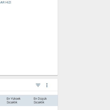
AR HIZI
filter_list
more_vert
En Yüksek
En Düşük
Sıcaklık
Sıcaklık