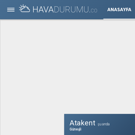
HAVA
DURUMU.
ANASAYFA
CO
Atakent
şu anda
Güneşli