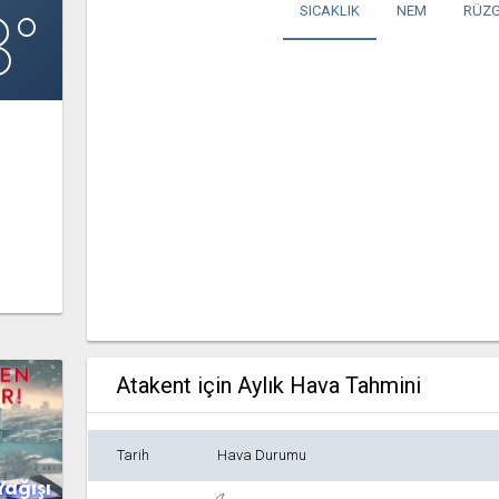
8°
SICAKLIK
NEM
RÜZG
Atakent için Aylık Hava Tahmini
Tarih
Hava Durumu
Yağışı