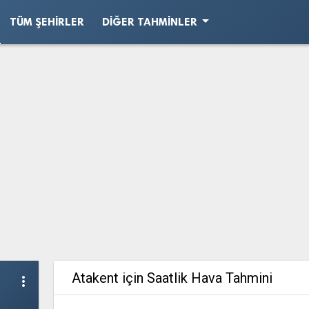
arrow_drop_down
TÜM ŞEHIRLER
DIĞER TAHMINLER
Atakent için Saatlik Hava Tahmini
more_vert