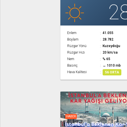
2
Enlem
41.055
Boylam
28.782
Rüzgar Yönü
Kuzeydoğu
Rüzgar Hızı
20 km/sa
Nem
% 65
Basınç
↔ 1010 mb
Hava Kalitesi
56 ORTA
HABER
İstanbul'a Beklenen Kar 