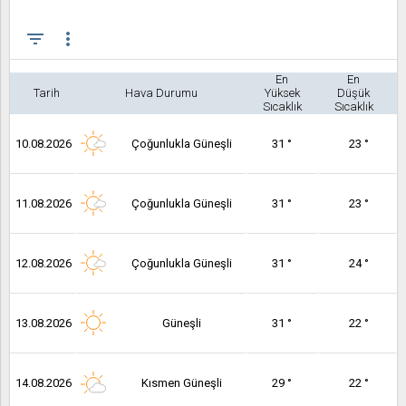
filter_list
more_vert
En
En
Tarih
Hava Durumu
Yüksek
Düşük
Sıcaklık
Sıcaklık
10.08.2026
Çoğunlukla Güneşli
31 °
23 °
11.08.2026
Çoğunlukla Güneşli
31 °
23 °
12.08.2026
Çoğunlukla Güneşli
31 °
24 °
13.08.2026
Güneşli
31 °
22 °
14.08.2026
Kısmen Güneşli
29 °
22 °