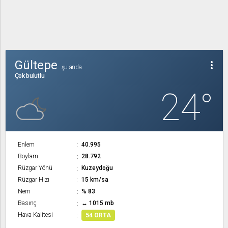
Gültepe
more_vert
şu anda
Çok bulutlu
24°
Enlem
40.995
Boylam
28.792
Rüzgar Yönü
Kuzeydoğu
Rüzgar Hızı
15 km/sa
Nem
% 83
Basınç
↔ 1015 mb
Hava Kalitesi
54 ORTA