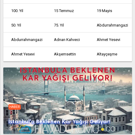
100. Yil
15 Temmuz
19 Mayis
50. Yil
75. Yil
Abdurrahmangazi
Abdurrahmangazi
Adnan Kahveci
Ahmet Yesevi
Ahmet Yesevi
Akşemsettin
Altayçeşme
Altinşehir
Altintepe
Altintepsi
Ambarli
Armağanevler
Atakent
Atalar
Atatürk
Atatürk
HABER
Atatürk
Avcılar
Ayazağa
İstanbul'a Beklenen Kar Yağışı Geliyor!
Aydinli
Bağcılar
Bağlarbaşi
access_time
1 yıl önce