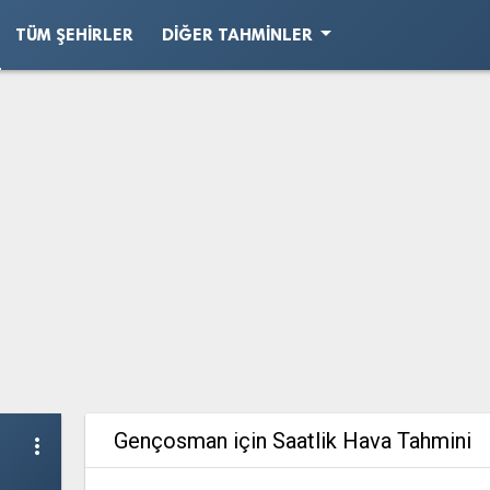
arrow_drop_down
TÜM ŞEHIRLER
DIĞER TAHMINLER
Gençosman için Saatlik Hava Tahmini
more_vert