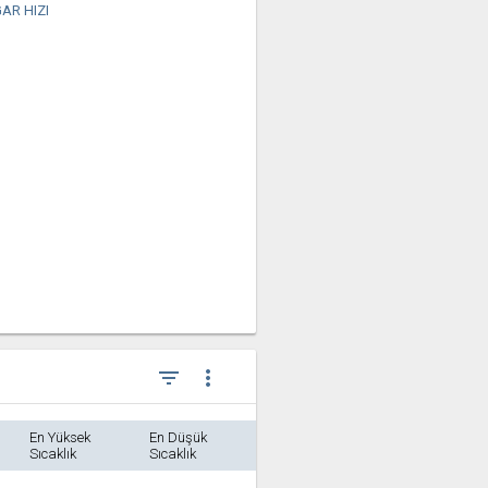
AR HIZI
filter_list
more_vert
En Yüksek
En Düşük
Sıcaklık
Sıcaklık