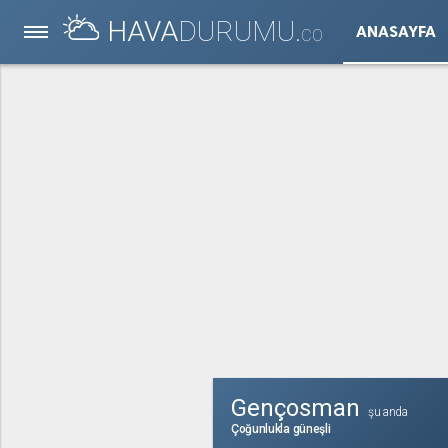
HAVA
DURUMU.
ANASAYFA
CO
Gençosman
şu anda
Çoğunlukla güneşli