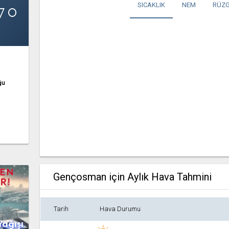
7°
SICAKLIK
NEM
RÜZG
ğu
Gençosman için Aylık Hava Tahmini
Tarih
Hava Durumu
Yağışı