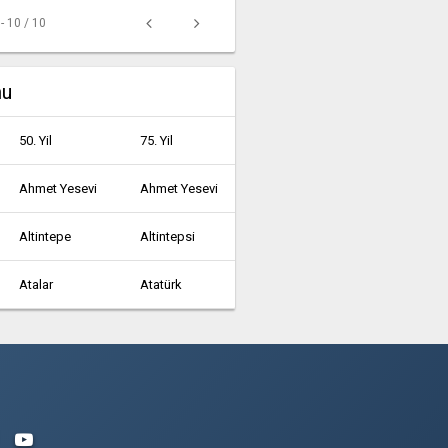
 - 10 / 10
mu
50. Yil
75. Yil
Ahmet Yesevi
Ahmet Yesevi
Altintepe
Altintepsi
Atalar
Atatürk
Ayazağa
Aydinli
Bağlarçeşme
Bahçelievler
Barbaros
Barbaros Hayrettin Paşa