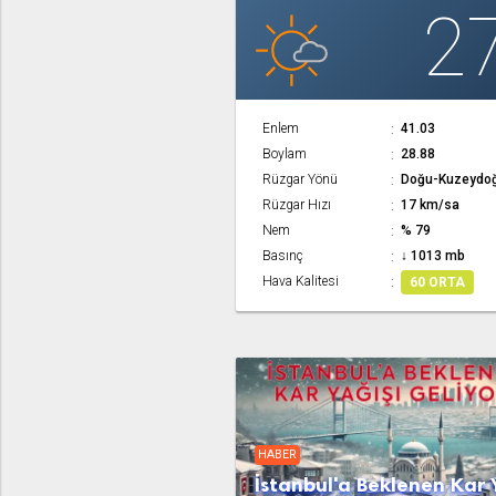
2
Enlem
41.03
Boylam
28.88
Rüzgar Yönü
Doğu-Kuzeydo
Rüzgar Hızı
17 km/sa
Nem
% 79
Basınç
↓ 1013 mb
Hava Kalitesi
60 ORTA
HABER
İstanbul'a Beklenen Kar 