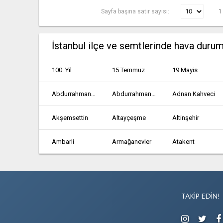
Sayfa başına satır sayısı:
1
İstanbul ilçe ve semtlerinde hava duru
100. Yil
15 Temmuz
19 Mayis
Abdurrahmangazi
Abdurrahmangazi
Adnan Kahveci
Akşemsettin
Altayçeşme
Altinşehir
Ambarli
Armağanevler
Atakent
Atatürk
Atatürk
Avcılar
Bağcılar
Bağlarbaşi
Bağlarbaşi
TAKIP EDIN!
Bahçeşehir 2. Kisim
Bakırköy
Balikyolu