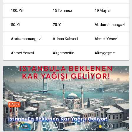
100. Yil
15 Temmuz
19 Mayis
50. Yil
75. Yil
Abdurrahmangazi
Abdurrahmangazi
Adnan Kahveci
Ahmet Yesevi
Ahmet Yesevi
Akşemsettin
Altayçeşme
Altinşehir
Altintepe
Altintepsi
Ambarli
Armağanevler
Atakent
Atalar
Atatürk
Atatürk
HABER
Atatürk
Avcılar
Ayazağa
İstanbul'a Beklenen Kar Yağışı Geliyor!
Aydinli
Bağcılar
Bağlarbaşi
access_time
1 yıl önce