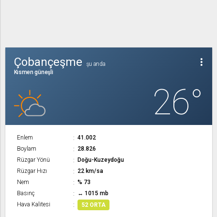
Çobançeşme
more_vert
şu anda
Kısmen güneşli
26°
Enlem
41.002
Boylam
28.826
Rüzgar Yönü
Doğu-Kuzeydoğu
Rüzgar Hızı
22 km/sa
Nem
% 73
Basınç
↔ 1015 mb
Hava Kalitesi
52 ORTA