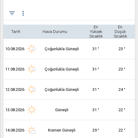
filter_list
more_vert
En
En
Tarih
Hava Durumu
Yüksek
Düşük
Sıcaklık
Sıcaklık
10.08.2026
Çoğunlukla Güneşli
31 °
23 °
11.08.2026
Çoğunlukla Güneşli
31 °
23 °
12.08.2026
Çoğunlukla Güneşli
31 °
24 °
13.08.2026
Güneşli
31 °
22 °
14.08.2026
Kısmen Güneşli
29 °
22 °