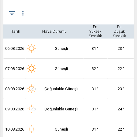
filter_list
more_vert
En
En
Tarih
Hava Durumu
Yüksek
Düşük
Sıcaklık
Sıcaklık
06.08.2026
Güneşli
31 °
23 °
07.08.2026
Güneşli
32 °
22 °
08.08.2026
Çoğunlukla Güneşli
31 °
23 °
09.08.2026
Çoğunlukla Güneşli
31 °
24 °
10.08.2026
Güneşli
31 °
22 °