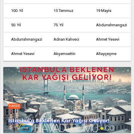
100. Yil
15 Temmuz
19 Mayis
50. Yil
75. Yil
Abdurrahmangazi
Abdurrahmangazi
Adnan Kahveci
Ahmet Yesevi
Ahmet Yesevi
Akşemsettin
Altayçeşme
Altinşehir
Altintepe
Altintepsi
Ambarli
Armağanevler
Atakent
Atalar
Atatürk
Atatürk
HABER
Atatürk
Avcılar
Ayazağa
İstanbul'a Beklenen Kar Yağışı Geliyor!
Aydinli
Bağcılar
Bağlarbaşi
access_time
1 yıl önce