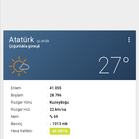
Atatürk
more_vert
şu anda
Çoğunlukla güneşli
27°
Enlem
41.055
Boylam
28.796
Rüzgar Yönü
Kuzeydoğu
Rüzgar Hızı
22 km/sa
Nem
% 69
Basınç
↓ 1013 mb
Hava Kalitesi
65 ORTA