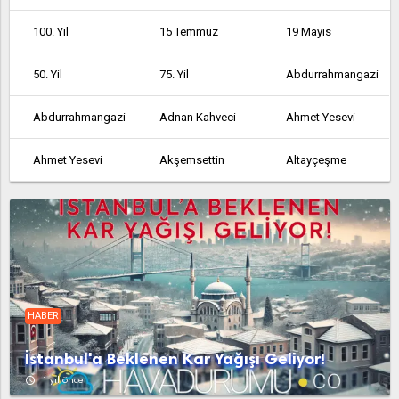
100. Yil
15 Temmuz
19 Mayis
50. Yil
75. Yil
Abdurrahmangazi
Abdurrahmangazi
Adnan Kahveci
Ahmet Yesevi
Ahmet Yesevi
Akşemsettin
Altayçeşme
Altinşehir
Altintepe
Altintepsi
Ambarli
Armağanevler
Atakent
Atalar
Atatürk
Atatürk
HABER
Atatürk
Avcılar
Ayazağa
İstanbul'a Beklenen Kar Yağışı Geliyor!
Aydinli
Bağcılar
Bağlarbaşi
access_time
1 yıl önce