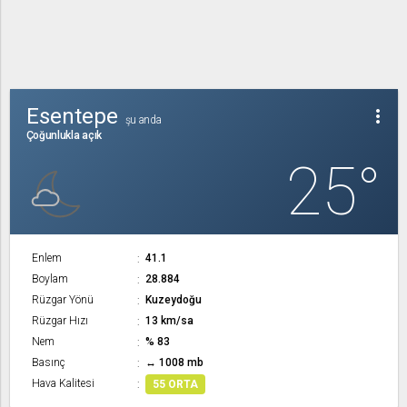
Esentepe
more_vert
şu anda
Çoğunlukla açık
25°
Enlem
41.1
Boylam
28.884
Rüzgar Yönü
Kuzeydoğu
Rüzgar Hızı
13 km/sa
Nem
% 83
Basınç
↔ 1008 mb
Hava Kalitesi
55 ORTA