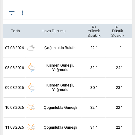
filter_list
more_vert
En
En
Tarih
Hava Durumu
Yüksek
Düşük
Sıcaklık
Sıcaklık
07.08.2026
Çoğunlukla Bulutlu
22 °
- °
Kısmen Güneşli,
08.08.2026
32 °
24 °
Yağmurlu
Kısmen Güneşli,
09.08.2026
30 °
23 °
Yağmurlu
10.08.2026
Çoğunlukla Güneşli
32 °
22 °
11.08.2026
Çoğunlukla Güneşli
31 °
22 °