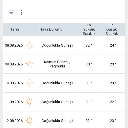
filter_list
more_vert
En
En
Tarih
Hava Durumu
Yüksek
Düşük
Sıcaklık
Sıcaklık
08.08.2026
Çoğunlukla Güneşli
32 °
24 °
Kısmen Güneşli,
09.08.2026
30 °
23 °
Yağmurlu
10.08.2026
Çoğunlukla Güneşli
31 °
23 °
11.08.2026
Çoğunlukla Güneşli
31 °
22 °
12.08.2026
Çoğunlukla Güneşli
32 °
23 °