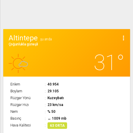
Altintepe
more_vert
şu anda
Çoğunlukla güneşli
31°
Enlem
40.954
Boylam
29.105
Rüzgar Yönü
Kuzeybatı
Rüzgar Hızı
23 km/sa
Nem
% 50
Basınç
↔ 1009 mb
Hava Kalitesi
63 ORTA