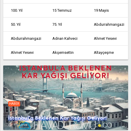
100. Yil
15 Temmuz
19 Mayis
50. Yil
75. Yil
Abdurrahmangazi
Abdurrahmangazi
Adnan Kahveci
Ahmet Yesevi
Ahmet Yesevi
Akşemsettin
Altayçeşme
Altinşehir
Altintepe
Altintepsi
Ambarli
Armağanevler
Atakent
Atalar
Atatürk
Atatürk
HABER
Atatürk
Avcılar
Ayazağa
İstanbul'a Beklenen Kar Yağışı Geliyor!
Aydinli
Bağcılar
Bağlarbaşi
access_time
1 yıl önce