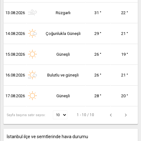
13.08.2026
Rüzgarlı
31 °
22 °
14.08.2026
Çoğunlukla Güneşli
29 °
21 °
15.08.2026
Güneşli
26 °
19 °
16.08.2026
Bulutlu ve güneşli
26 °
21 °
17.08.2026
Güneşli
28 °
20 °
1 - 10 / 10
Sayfa başına satır sayısı:
İstanbul ilçe ve semtlerinde hava durumu