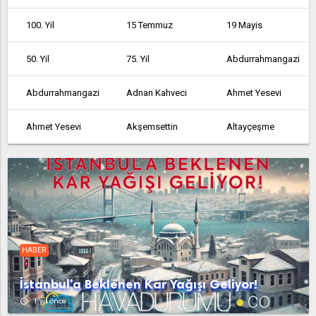
100. Yil
15 Temmuz
19 Mayis
50. Yil
75. Yil
Abdurrahmangazi
Abdurrahmangazi
Adnan Kahveci
Ahmet Yesevi
Ahmet Yesevi
Akşemsettin
Altayçeşme
Altinşehir
Altintepe
Altintepsi
Ambarli
Armağanevler
Atakent
Atalar
Atatürk
Atatürk
HABER
Atatürk
Avcılar
Ayazağa
İstanbul'a Beklenen Kar Yağışı Geliyor!
Aydinli
Bağcılar
Bağlarbaşi
access_time
1 yıl önce