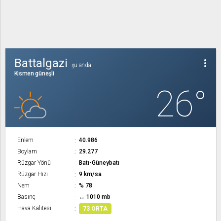
Battalgazi
more_vert
şu anda
Kısmen güneşli
26°
Enlem
40.986
Boylam
29.277
Rüzgar Yönü
Batı-Güneybatı
Rüzgar Hızı
9 km/sa
Nem
% 78
Basınç
↔ 1010 mb
Hava Kalitesi
73 ORTA