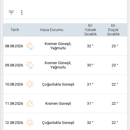
filter_list
more_vert
En
En
Tarih
Hava Durumu
Yüksek
Düşük
Sıcaklık
Sıcaklık
Kısmen Güneşli,
08.08.2026
32 °
23 °
Yağmurlu
Kısmen Güneşli,
09.08.2026
30 °
23 °
Yağmurlu
10.08.2026
Çoğunlukla Güneşli
31 °
22 °
11.08.2026
Kısmen Güneşli
31 °
22 °
12.08.2026
Çoğunlukla Güneşli
32 °
22 °