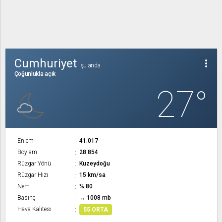
Cumhuriyet
more_vert
şu anda
Çoğunlukla açık
27°
Enlem
41.017
Boylam
28.854
Rüzgar Yönü
Kuzeydoğu
Rüzgar Hızı
15 km/sa
Nem
% 80
Basınç
↔ 1008 mb
Hava Kalitesi
55 ORTA