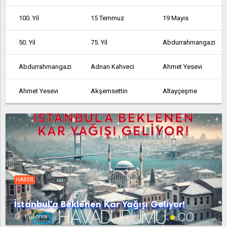
100. Yil
15 Temmuz
19 Mayis
50. Yil
75. Yil
Abdurrahmangazi
Abdurrahmangazi
Adnan Kahveci
Ahmet Yesevi
Ahmet Yesevi
Akşemsettin
Altayçeşme
Altinşehir
Altintepe
Altintepsi
Ambarli
Armağanevler
Atakent
Atalar
Atatürk
Atatürk
HABER
Atatürk
Avcılar
Ayazağa
İstanbul'a Beklenen Kar Yağışı Geliyor!
Aydinli
Bağcılar
Bağlarbaşi
access_time
1 yıl önce