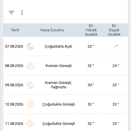
filter_list
more_vert
En
En
Tarih
Hava Durumu
Yüksek
Düşük
Sıcaklık
Sıcaklık
07.08.2026
Çoğunlukla Açık
23 °
- °
08.08.2026
Kısmen Güneşli
32 °
24 °
Kısmen Güneşli,
09.08.2026
30 °
23 °
Yağmurlu
10.08.2026
Çoğunlukla Güneşli
32 °
23 °
11.08.2026
Çoğunlukla Güneşli
32 °
23 °