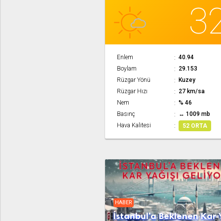
3
Enlem
40.94
Boylam
29.153
Rüzgar Yönü
Kuzey
Rüzgar Hızı
27 km/sa
Nem
% 46
Basınç
↔ 1009 mb
Hava Kalitesi
52 ORTA
HABER
İstanbul'a Beklenen Kar 