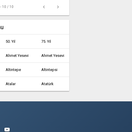
 - 10 / 10
mu
50. Yil
75. Yil
Ahmet Yesevi
Ahmet Yesevi
Altintepe
Altintepsi
Atalar
Atatürk
Ayazağa
Aydinli
Bağlarçeşme
Bahçelievler
Barbaros
Barbaros Hayrettin Paşa