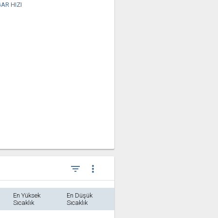
AR HIZI
filter_list
more_vert
En Yüksek
En Düşük
Sıcaklık
Sıcaklık