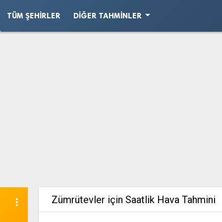
arrow_drop_down
TÜM ŞEHIRLER
DIĞER TAHMINLER
Zümrütevler için Saatlik Hava Tahmini
more_vert