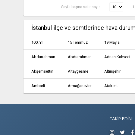
Sayfa başına satır sayısı:
1
İstanbul ilçe ve semtlerinde hava duru
100. Yil
15 Temmuz
19 Mayis
Abdurrahmangazi
Abdurrahmangazi
Adnan Kahveci
Akşemsettin
Altayçeşme
Altinşehir
Ambarli
Armağanevler
Atakent
Atatürk
Atatürk
Avcılar
Bağcılar
Bağlarbaşi
Bağlarbaşi
TAKIP EDIN!
Bahçeşehir 2. Kisim
Bakırköy
Balikyolu