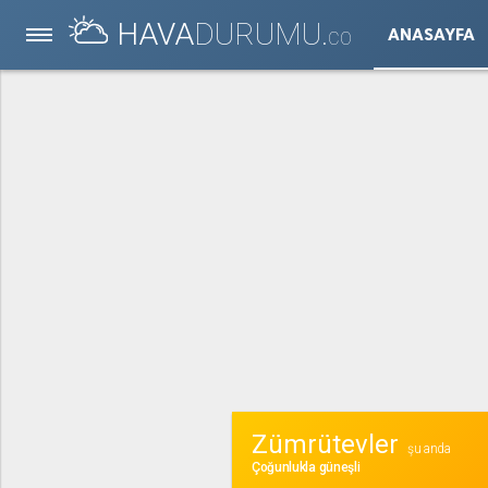
HAVA
DURUMU.
ANASAYFA
CO
Zümrütevler
şu anda
Çoğunlukla güneşli