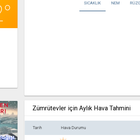
2°
SICAKLIK
NEM
RÜZG
Zümrütevler için Aylık Hava Tahmini
Tarih
Hava Durumu
Yağışı