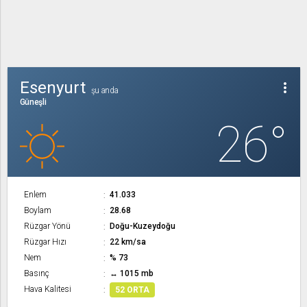
Esenyurt
more_vert
şu anda
Güneşli
26°
Enlem
41.033
Boylam
28.68
Rüzgar Yönü
Doğu-Kuzeydoğu
Rüzgar Hızı
22 km/sa
Nem
% 73
Basınç
↔ 1015 mb
Hava Kalitesi
52 ORTA