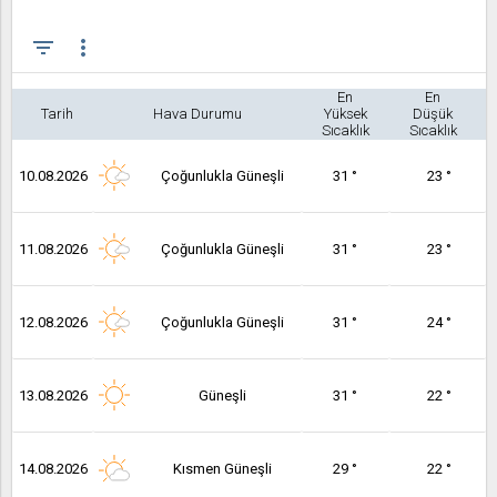
filter_list
more_vert
En
En
Tarih
Hava Durumu
Yüksek
Düşük
Sıcaklık
Sıcaklık
10.08.2026
Çoğunlukla Güneşli
31 °
23 °
11.08.2026
Çoğunlukla Güneşli
31 °
23 °
12.08.2026
Çoğunlukla Güneşli
31 °
24 °
13.08.2026
Güneşli
31 °
22 °
14.08.2026
Kısmen Güneşli
29 °
22 °