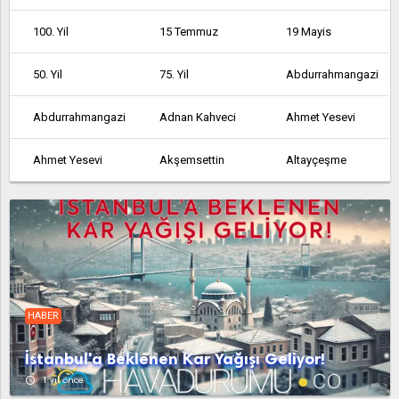
100. Yil
15 Temmuz
19 Mayis
50. Yil
75. Yil
Abdurrahmangazi
Abdurrahmangazi
Adnan Kahveci
Ahmet Yesevi
Ahmet Yesevi
Akşemsettin
Altayçeşme
Altinşehir
Altintepe
Altintepsi
Ambarli
Armağanevler
Atakent
Atalar
Atatürk
Atatürk
HABER
Atatürk
Avcılar
Ayazağa
İstanbul'a Beklenen Kar Yağışı Geliyor!
Aydinli
Bağcılar
Bağlarbaşi
access_time
1 yıl önce