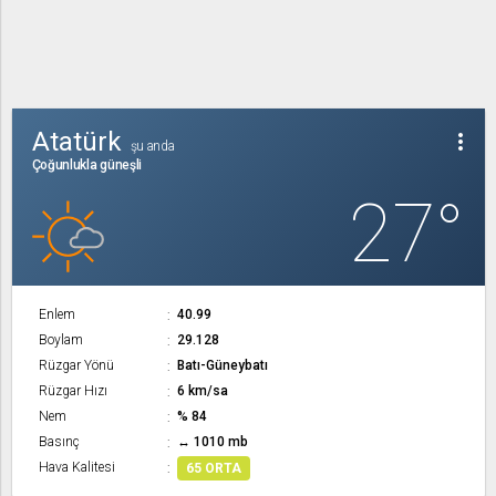
Atatürk
more_vert
şu anda
Çoğunlukla güneşli
27°
Enlem
40.99
Boylam
29.128
Rüzgar Yönü
Batı-Güneybatı
Rüzgar Hızı
6 km/sa
Nem
% 84
Basınç
↔ 1010 mb
Hava Kalitesi
65 ORTA