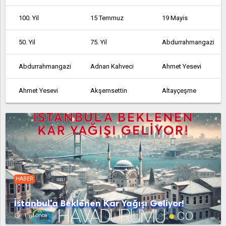
100. Yil
15 Temmuz
19 Mayis
50. Yil
75. Yil
Abdurrahmangazi
Abdurrahmangazi
Adnan Kahveci
Ahmet Yesevi
Ahmet Yesevi
Akşemsettin
Altayçeşme
Altinşehir
Altintepe
Altintepsi
Ambarli
Armağanevler
Atakent
Atalar
Atatürk
Atatürk
HABER
Atatürk
Avcılar
Ayazağa
İstanbul'a Beklenen Kar Yağışı Geliyor!
Aydinli
Bağcılar
Bağlarbaşi
access_time
1 yıl önce