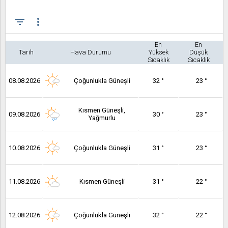
filter_list
more_vert
En
En
Tarih
Hava Durumu
Yüksek
Düşük
Sıcaklık
Sıcaklık
08.08.2026
Çoğunlukla Güneşli
32 °
23 °
Kısmen Güneşli,
09.08.2026
30 °
23 °
Yağmurlu
10.08.2026
Çoğunlukla Güneşli
31 °
23 °
11.08.2026
Kısmen Güneşli
31 °
22 °
12.08.2026
Çoğunlukla Güneşli
32 °
22 °